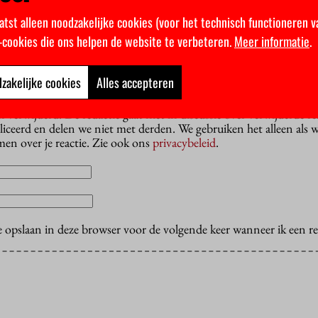
atst alleen noodzakelijke cookies (voor het technisch functioneren v
k-cookies die ons helpen de website te verbeteren.
Meer informatie
.
 een e-mailadres dat is verbonden aan de VU. Reacties worden gep
zakelijke cookies
Alles accepteren
n achternaam. Houd je bij het onderwerp, en toon respect: comme
n discrimineren zijn niet toegestaan. Reacties met url’s erin wor
erwijderd. De redactie gaat niet in discussie over verwijderde reac
liceerd en delen we niet met derden. We gebruiken het alleen als 
en over je reactie. Zie ook ons
privacybeleid
.
e opslaan in deze browser voor de volgende keer wanneer ik een rea