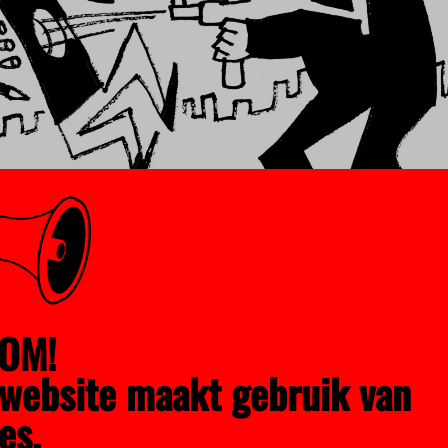
– Berend Vonk
OM!
website maakt gebruik van
es.