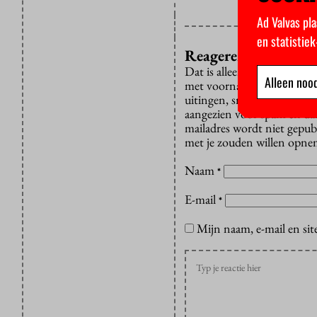
Ad Valvas pla
en statistie
Reageren?
Dat is alleen mogelijk met
Alleen nood
met voornaam of initiaal e
uitingen, smaad, schelden e
aangezien voor spam en dan v
mailadres wordt niet gepub
met je zouden willen opnem
Naam
*
E-mail
*
Mijn naam, e-mail en sit