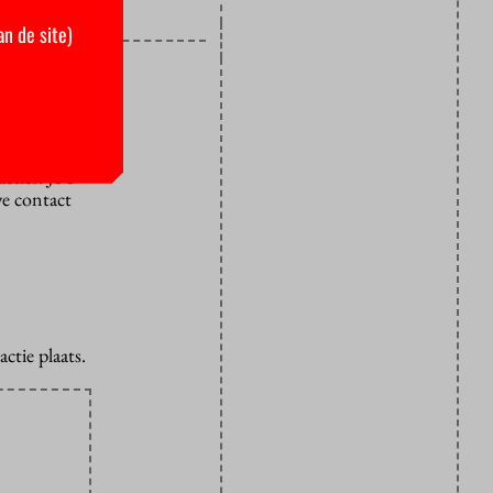
an de site)
ubliceerd
rciële
den vaak
ties. Je e-
we contact
ctie plaats.