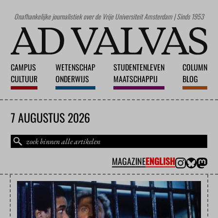
Onafhankelijke journalistiek over de Vrije Universiteit Amsterdam | Sinds 1953
CAMPUS
WETENSCHAP
STUDENTENLEVEN
COLUMN
CULTUUR
ONDERWIJS
MAATSCHAPPIJ
BLOG
7 AUGUSTUS 2026
MAGAZINE
ENGLISH