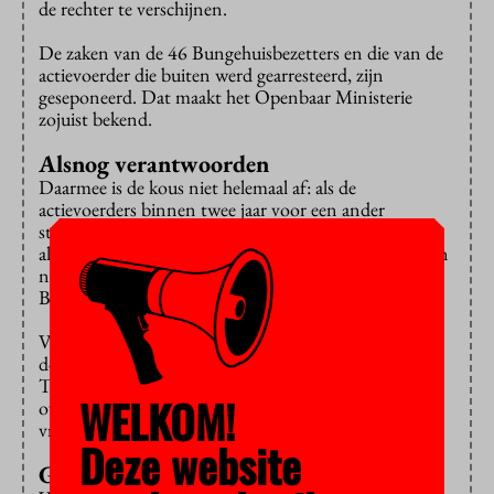
de rechter te verschijnen.
De zaken van de 46 Bungehuisbezetters en die van de
actievoerder die buiten werd gearresteerd, zijn
geseponeerd. Dat maakt het Openbaar Ministerie
zojuist bekend.
Alsnog verantwoorden
Daarmee is de kous niet helemaal af: als de
actievoerders binnen twee jaar voor een ander
strafbaar feit worden gearresteerd, moeten ze zich
alsnog bij de rechter verantwoorden omdat ze gisteren
niet vertrokken toen de politie hen sommeerde het
Bungehuis te verlaten.
Van de 47 arrestanten hebben er 44 de nacht in de cel
doorgebracht omdat ze zich niet wilden legitimeren.
Twee van hen gingen in de loop van vandaag nog
WELKOM!
overstag, maar uiteindelijk zijn alle arrestanten
vrijgelaten.
Deze website
Genoeg te verduren gehad