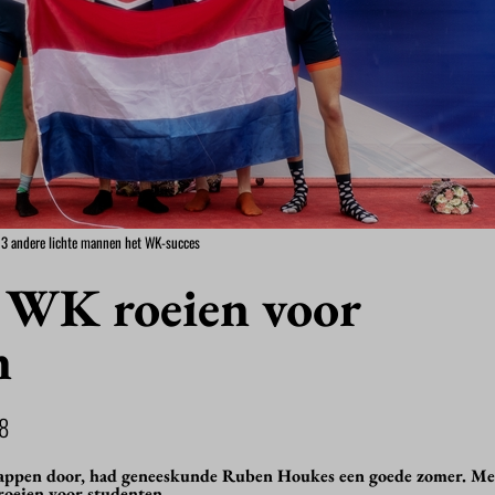
 3 andere lichte mannen het WK-succes
j WK roeien voor
n
8
happen door, had geneeskunde Ruben Houkes een goede zomer. Met
roeien voor studenten.