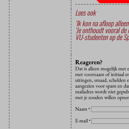
Lees ook
‘Ik kon na afloop alleen
‘Je onthoudt vooral d
VU-studenten op de Spel
Reageren?
Dat is alleen mogelijk met
met voornaam of initiaal e
uitingen, smaad, schelden e
aangezien voor spam en dan v
mailadres wordt niet gepub
met je zouden willen opnem
Naam
*
E-mail
*