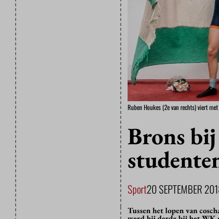
Ruben Houkes (2e van rechts) viert met
Brons bi
studente
Sport
20 SEPTEMBER 201
Tussen het lopen van cosc
werd hij derde bij het WK 