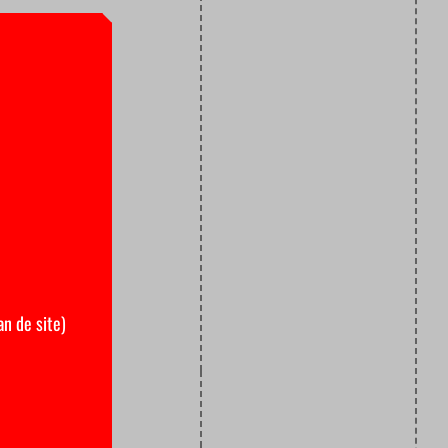
den zijn.
 kilo in een
en bestond.
de Italianen
naast
team werd op
hij het
omende tijd
le
an de site)
stoppen.”