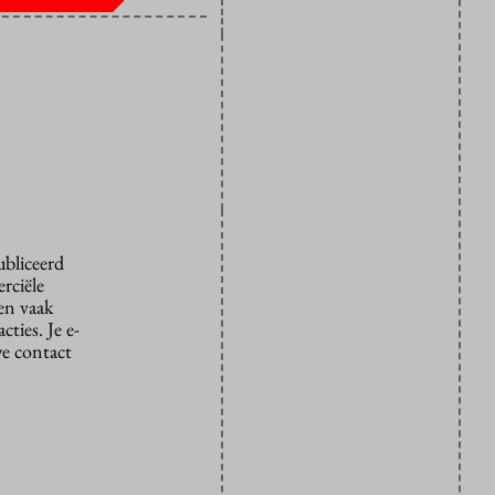
ubliceerd
rciële
den vaak
ties. Je e-
we contact