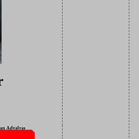
r
van Advalvas