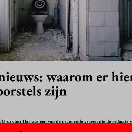
nieuws: waarom er hie
orstels zijn
VU zo vies? Dat was een van de prangende vragen die de redactie 
nze
Leen een journalist-actie
.