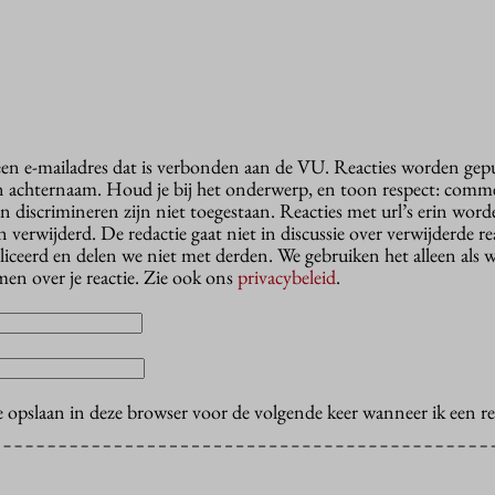
 een e-mailadres dat is verbonden aan de VU. Reacties worden gep
n achternaam. Houd je bij het onderwerp, en toon respect: comme
n discrimineren zijn niet toegestaan. Reacties met url’s erin wor
erwijderd. De redactie gaat niet in discussie over verwijderde reac
liceerd en delen we niet met derden. We gebruiken het alleen als 
en over je reactie. Zie ook ons
privacybeleid
.
e opslaan in deze browser voor de volgende keer wanneer ik een rea