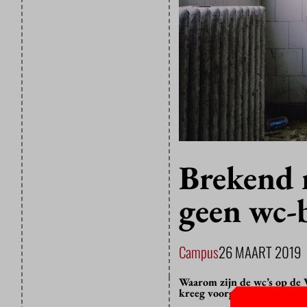
Brekend 
geen wc-b
Campus
26 MAART 2019
Waarom zijn de wc’s op de 
kreeg voorgelegd tijdens o