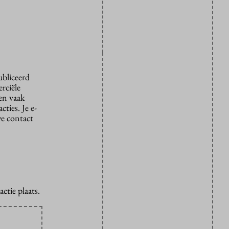
ubliceerd
rciële
den vaak
ties. Je e-
we contact
ctie plaats.