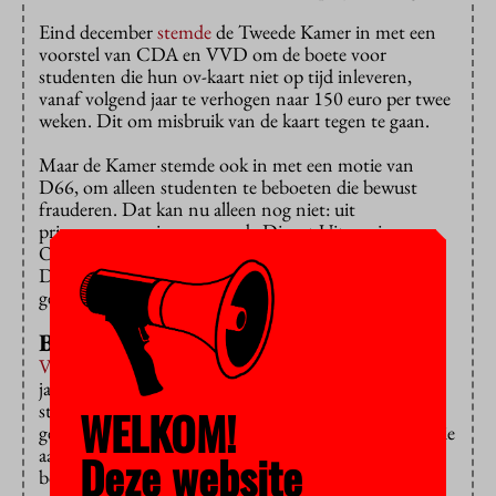
Eind december
stemde
de Tweede Kamer in met een
voorstel van CDA en VVD om de boete voor
studenten die hun ov-kaart niet op tijd inleveren,
vanaf volgend jaar te verhogen naar 150 euro per twee
weken. Dit om misbruik van de kaart tegen te gaan.
Maar de Kamer stemde ook in met een motie van
D66, om alleen studenten te beboeten die bewust
frauderen. Dat kan nu alleen nog niet: uit
privacyoverwegingen mag de Dienst Uitvoering
Onderwijs de reisgegevens van studenten niet inzien.
Daarvoor moet eerst de wet studiefinanciering
gewijzigd worden.
Blij
Volgens
minister Bussemaker lukt dit niet voor 1
januari 2018. Ze kan evenmin garanderen dat het
stopzetten ov-kaart voor die tijd gemakkelijker is
WELKOM!
gemaakt. Bovendien herhaalt ze dat eerst de informatie
aan studenten moet worden verbeterd, voordat de
Deze website
boetes omhoog kunnen.