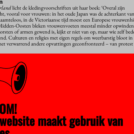
n
erland
licht de kledingvoorschriften uit haar boek: ‘Overal zijn
ht, vooral voor vrouwen: in het oude Japan was de achterkant va
amteloos, in de Victoriaanse tijd moest een Europese vrouwenhi
et Midden-Oosten bleken vrouwenvoeten meestal minder opwinde
rsten of armen gewend is, kijkt er niet van op, maar wie zelf bed
nd. Culturen en religies met eigen regels om weerbarstig bloot i
t verwarrend andere opvattingen geconfronteerd – van protest 
U
 filosofie aan de Vrije Universiteit en literatuurwetenschap in Ut
ière in Afrika. Na terugkeer in Nederland promoveerde ze in 1973
an Europeanen in Afrikaanse romans. Zij bleef zich verdiepen in li
st aan de VU, waar ze in 1988 de eerste hoogleraar interculturele
derland werd. In 1993 bood de Universiteit Leiden haar de eerste
akgebied.
OM!
website maakt gebruik van
 de tentoonstelling
Alles behalve kleren
in Museum Arnhem. Daar 
schiedenis van de modefotografie in Nederland. Met nogal wat b
es.
thias Vriens in de jaren negentig en werk van de fotografen