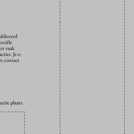
ubliceerd
rciële
den vaak
ties. Je e-
we contact
ctie plaats.