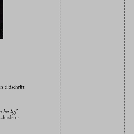
n tijdschrift
 het lijf
schiedenis