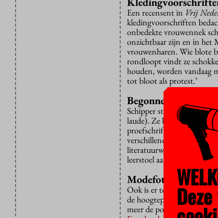
Kledingvoorschrifte
Een recensent in
Vrij Ned
kledingvoorschriften bedac
onbedekte vrouwennek scha
onzichtbaar zijn en in h
vrouwenharen. Wie blote bo
rondloopt vindt ze schokke
houden, worden vandaag me
tot bloot als protest.’
Begonnen aan de V
Schipper studeerde Frans en
laude). Ze begon haar carr
proefschrift over beelden v
verschillende culturen, eer
literatuurwetenschap in Ne
leerstoel aan op hetzelfde v
WELK
Modefotografie
Deze 
Ook is er tot 13 september
de hoogtepunten van de ge
cooki
meer de porno-chic van Mat