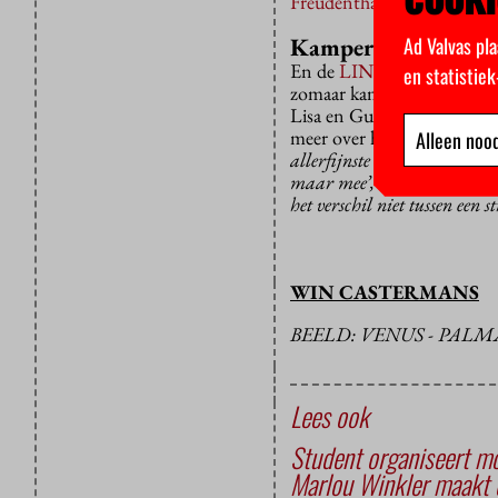
Freudenthal/Verhagen
.
Ad Valvas pla
Kamperen in je
En de
LINDA.meiden 09
p
en statistie
zomaar kamperen, nee: kamp
Lisa en Guido vertellen daa
meer over het wegvallen van
Alleen nood
allerfijnste wat er bestaat.
maar mee’, vertelt ze. Lisa’
het verschil niet tussen een 
WIN CASTERMANS
BEELD: VENUS - PALM
Lees ook
Student organiseert m
Marlou Winkler maakt e