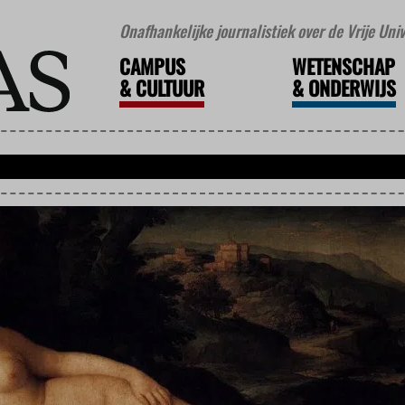
Onafhankelijke journalistiek over de Vrije Un
CAMPUS
WETENSCHAP
&
CULTUUR
&
ONDERWIJS