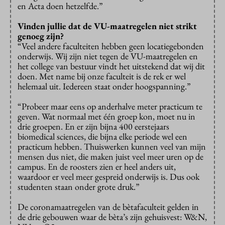
en Acta doen hetzelfde.”
Vinden jullie dat de VU-maatregelen niet strikt
genoeg zijn?
“Veel andere faculteiten hebben geen locatiegebonden
onderwijs. Wij zijn niet tegen de VU-maatregelen en
het college van bestuur vindt het uitstekend dat wij dit
doen. Met name bij onze faculteit is de rek er wel
helemaal uit. Iedereen staat onder hoogspanning.”
“Probeer maar eens op anderhalve meter practicum te
geven. Wat normaal met één groep kon, moet nu in
drie groepen. En er zijn bijna 400 eerstejaars
biomedical sciences, die bijna elke periode wel een
practicum hebben. Thuiswerken kunnen veel van mijn
mensen dus niet, die maken juist veel meer uren op de
campus. En de roosters zien er heel anders uit,
waardoor er veel meer gespreid onderwijs is. Dus ook
studenten staan onder grote druk.”
De coronamaatregelen van de bètafaculteit gelden in
de drie gebouwen waar de bèta’s zijn gehuisvest: W&N,