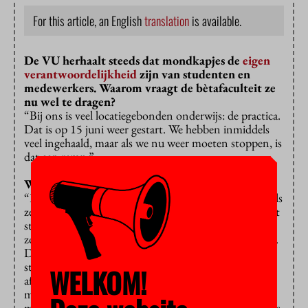
For this article, an English
translation
is available.
De VU herhaalt steeds dat mondkapjes de
eigen
verantwoordelijkheid
zijn van studenten en
medewerkers. Waarom vraagt de bètafaculteit ze
nu wel te dragen?
“Bij ons is veel locatiegebonden onderwijs: de practica.
Dat is op 15 juni weer gestart. We hebben inmiddels
veel ingehaald, maar als we nu weer moeten stoppen, is
dat een ramp.”
Wat is dan het probleem?
“Er zijn zorgen over mensen die bij elkaar klonteren als
ze een zaal verlaten. Docenten begrijpen het prima dat
studenten de maatregelen zat zijn, maar we moeten
zorgen dat onderwijs op locatie door kan blijven gaan.
Daarom hebben we samen met de facultaire
studentenraad deze aanvullende maatregelen
WELKOM!
afgesproken. De studieverenigingen waren het er ook
mee eens. Er zijn ook studenten die zich zorgen
maken. Het is in ons gezamenlijk belang het onderwijs