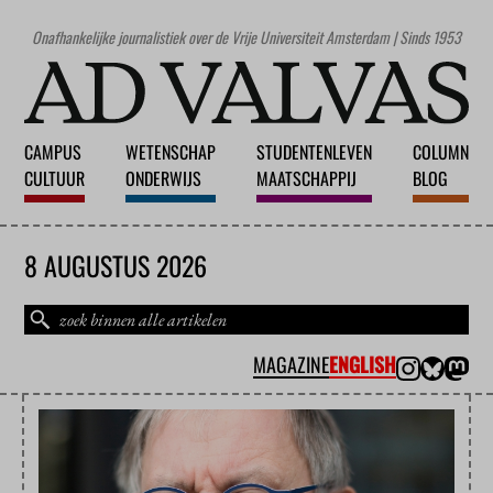
Onafhankelijke journalistiek over de Vrije Universiteit Amsterdam | Sinds 1953
CAMPUS
WETENSCHAP
STUDENTENLEVEN
COLUMN
CULTUUR
ONDERWIJS
MAATSCHAPPIJ
BLOG
8 AUGUSTUS 2026
MAGAZINE
ENGLISH