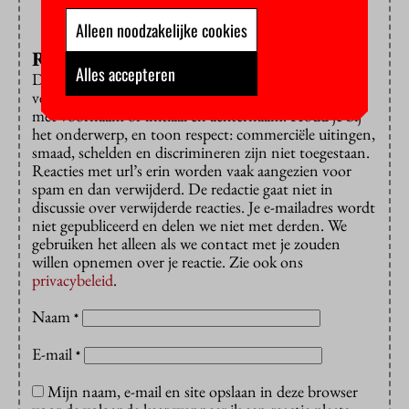
Alleen noodzakelijke cookies
Reageren?
Alles accepteren
Dat is alleen mogelijk met een e-mailadres dat is
verbonden aan de VU. Reacties worden gepubliceerd
met voornaam of initiaal en achternaam. Houd je bij
het onderwerp, en toon respect: commerciële uitingen,
smaad, schelden en discrimineren zijn niet toegestaan.
Reacties met url’s erin worden vaak aangezien voor
spam en dan verwijderd. De redactie gaat niet in
discussie over verwijderde reacties. Je e-mailadres wordt
niet gepubliceerd en delen we niet met derden. We
gebruiken het alleen als we contact met je zouden
willen opnemen over je reactie. Zie ook ons
privacybeleid
.
Naam
*
E-mail
*
Mijn naam, e-mail en site opslaan in deze browser