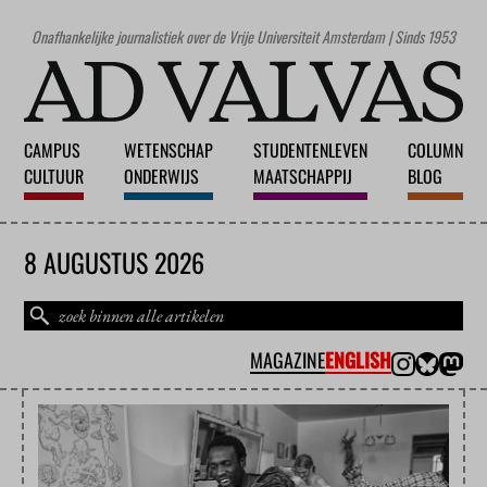
Onafhankelijke journalistiek over de Vrije Universiteit Amsterdam | Sinds 1953
CAMPUS
WETENSCHAP
STUDENTENLEVEN
COLUMN
CULTUUR
ONDERWIJS
MAATSCHAPPIJ
BLOG
8 AUGUSTUS 2026
MAGAZINE
ENGLISH