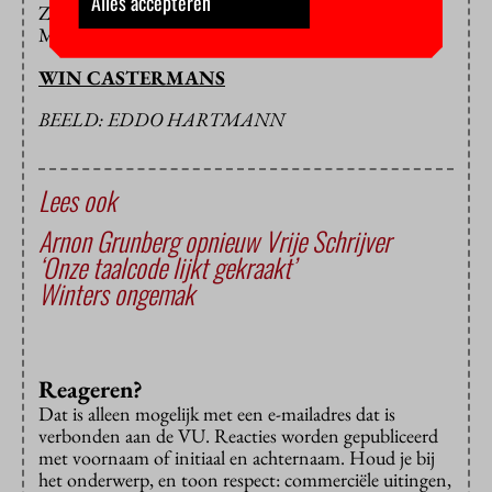
Alles accepteren
Zwagerman, vorige week bekroond met de Annie
M.G. Schmidtprijs voor het beste theaterlied 2018.
WIN CASTERMANS
BEELD: EDDO HARTMANN
Lees ook
Arnon Grunberg opnieuw Vrije Schrijver
‘Onze taalcode lijkt gekraakt’
Winters ongemak
Reageren?
Dat is alleen mogelijk met een e-mailadres dat is
verbonden aan de VU. Reacties worden gepubliceerd
met voornaam of initiaal en achternaam. Houd je bij
het onderwerp, en toon respect: commerciële uitingen,