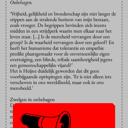
Onbehagen.
‘Vrijheid, gelijkheid en broederschap zijn niet langer de
stippen aan de stralende horizon van mijn bestaan,
zoals vroeger. De begrippen bevinden zich ineens
midden in een strijdperk waarin men elkaar naar het
leven staat. […] Is de mensheid vervangen door een
groep? Is de waarheid vervangen door een geloof? En
heeft het humanisme dat tolerantie en empathie
predikt plaatsgemaakt voor de onverzoenlijke eigen
overtuiging, een blinde, tribale saamhorigheid jegens
een gemeenschappelijke vijand?’
Het is Heijne duidelijk geworden dat dit geen
voorbijgaande oprispingen zijn. ‘Er is niet alleen iets
verschoven in ons wereldbeeld, maar ook in ons
mensbeeld.’
Zwelgen in onbehagen
De mens, als product van evolutie, blijkt slecht
uitgerust voor Heijnes zo gekoesterde verlichte
mensbeeld. Vooruitgang in de wetenschap gaat
onmiskenbaar hand in hand met de reductie van de
mens als zelfstandig individu, stelt hij.