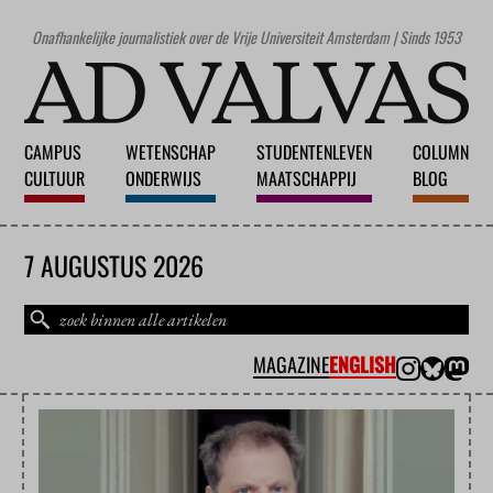
Onafhankelijke journalistiek over de Vrije Universiteit Amsterdam | Sinds 1953
CAMPUS
WETENSCHAP
STUDENTENLEVEN
COLUMN
CULTUUR
ONDERWIJS
MAATSCHAPPIJ
BLOG
7 AUGUSTUS 2026
MAGAZINE
ENGLISH