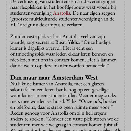
De verhuizing van studenten- en studieverenigingen
naar flexplekken in het hoofdgebouw wekt woede bij
studentenvereniging
Anatolia
.
De naar eigen zeggen
‘grootste multiculturele studentenvereniging van de
VU’ dreigt nu de campus te verlaten.
Zonder vaste plek verliest Anatolia veel van zijn
waarde, zegt secretaris Büsra Yildiz: “Onze huidige
kamer is dagelijks overvol. Het is echt een
ontmoetingsplek waar leden elkaar leren kennen en
niet-leden met ons in contact komen. Het is jammer
dat de we nu op deze manier worden benadeeld.”
Dan maar naar Amsterdam West
Nu lijkt de kamer van Anatolia, met een glazen
salontafel en een leren bank, nog op een gezellige
woonkamer in een studentenflat. Maar er mag straks
niets mee worden verhuisd. Yldiz: “Onze pc’s, boeken
en telefoons, daar is straks geen ruimte meer voor.”
Reden genoeg voor Anatolia om zijn heil ergens
anders te zoeken. “Zonder een vaste plek stoten we de
studenten met wie we graag in contact komen juist af.
We willen dus hoe dan ook een vaste kamer regelen. Als