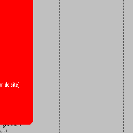
 dus ook al
an de site)
ore gekomen
gaat