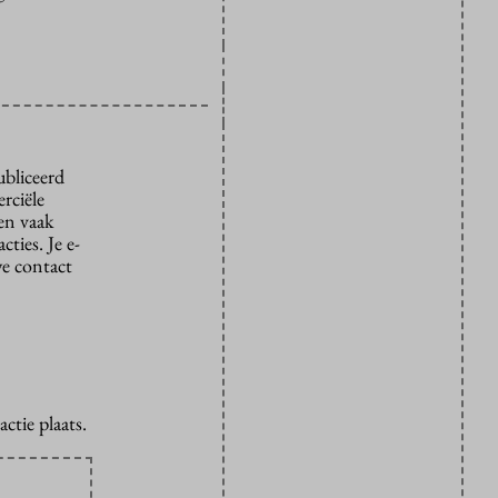
ubliceerd
rciële
den vaak
ties. Je e-
we contact
ctie plaats.