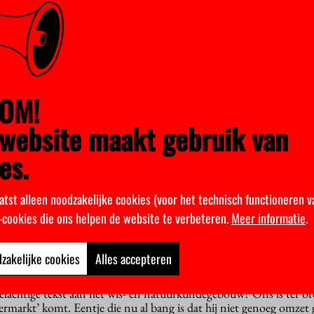
 (minder wachttijd!), wat op Twitter natuurlijk al commentaar
JaapJDeVries
De trend van
#
haltes
opheffen in het OV heerst nu
OM!
website maakt gebruik van
es.
atst alleen noodzakelijke cookies (voor het technisch functioneren v
k-cookies die ons helpen de website te verbeteren.
Meer informatie
.
zakelijke cookies
Alles accepteren
elachtige tekst aan het wis- en natuurkundegebouw? Ons is ter 
rmarkt’ komt. Eentje die nu al bang is dat hij niet genoeg omzet 