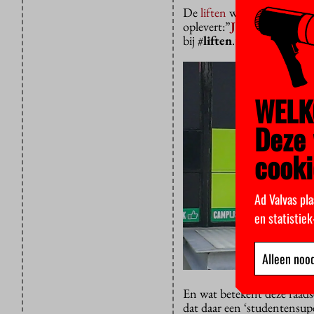
De
liften
worden vernieuwd
oplevert:”
Jaap de Vries
‏@
bij
#
liften
.”
WELK
Deze 
cooki
Ad Valvas pla
en statistie
Alleen nood
En wat betekent deze raads
dat daar een ‘studentensupe