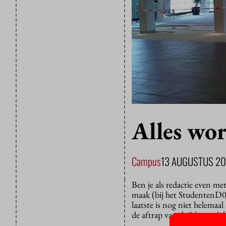
Alles wor
Campus
13 AUGUSTUS 20
Ben je als redactie even me
maak (bij het StudentenD0k
laatste is nog niet helema
de aftrap van de
Ideeweek