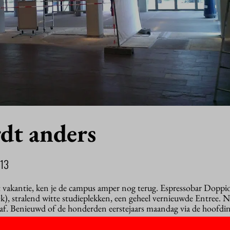
dt anders
13
t vakantie, ken je de campus amper nog terug. Espressobar Doppio 
), stralend witte studieplekken, een geheel vernieuwde Entree. No
al af. Benieuwd of de honderden eerstejaars maandag via de hoofdi
kunnen gaan…