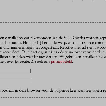
 een e-mailadres dat is verbonden aan de VU. Reacties worden gep
n achternaam. Houd je bij het onderwerp, en toon respect: comme
n discrimineren zijn niet toegestaan. Reacties met url’s erin wor
erwijderd. De redactie gaat niet in discussie over verwijderde reac
liceerd en delen we niet met derden. We gebruiken het alleen als 
en over je reactie. Zie ook ons
privacybeleid
.
e opslaan in deze browser voor de volgende keer wanneer ik een rea