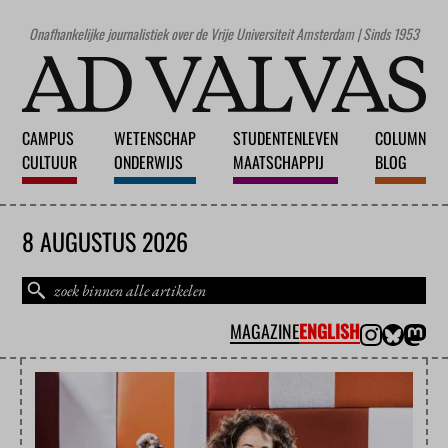
Onafhankelijke journalistiek over de Vrije Universiteit Amsterdam | Sinds 1953
CAMPUS
WETENSCHAP
STUDENTENLEVEN
COLUMN
CULTUUR
ONDERWIJS
MAATSCHAPPIJ
BLOG
8 AUGUSTUS 2026
MAGAZINE
ENGLISH