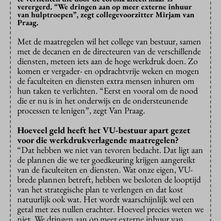
verergerd. “We dringen aan op meer externe inhuur
van hulptroepen”, zegt collegevoorzitter Mirjam van
Praag.
Met de maatregelen wil het college van bestuur, samen
met de decanen en de directeuren van de verschillende
diensten, meteen iets aan de hoge werkdruk doen. Zo
komen er vergader- en opdrachtvrije weken en mogen
de faculteiten en diensten extra mensen inhuren om
hun taken te verlichten. “Eerst en vooral om de nood
die er nu is in het onderwijs en de ondersteunende
processen te lenigen”, zegt Van Praag.
Hoeveel geld heeft het VU-bestuur apart gezet
voor die werkdrukverlagende maatregelen?
“Dat hebben we niet van tevoren bedacht. Dat ligt aan
de plannen die we ter goedkeuring krijgen aangereikt
van de faculteiten en diensten. Wat onze eigen, VU-
brede plannen betreft, hebben we besloten de looptijd
van het strategische plan te verlengen en dat kost
natuurlijk ook wat. Het wordt waarschijnlijk wel een
getal met zes nullen erachter. Hoeveel precies weten we
niet. We dringen aan op meer externe inhuur van