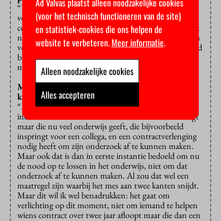
Ad Valvas plaatst alleen noodzakelijke cookies
“Extra assistentie is bedoeld om onderwijstaken te
(voor het technisch functioneren van de site)
verlichten. We gaan nu geen toekomstige
contractverlenging bekostigen. Hierna krijgen we ook
en statistiek-cookies die ons helpen de
nog overheidsgeld in het kader van het Nationaal Plan
website te verbeteren.
Meer informatie
.
voor het onderwijs na de coronacrisis, daar zit ook geld
bij om contracten te verlengen. Structurele
maatregelen kunnen we nu niet financieren.”
Alleen noodzakelijke cookies
Maar urgente gevallen zouden nu wel geholpen
Alles accepteren
kunnen worden met contractverlenging?
“Ik kan me voorstellen dat een faculteit een plan
indient voor een onderzoeker wiens onderzoek stilligt
maar die nu veel onderwijs geeft, die bijvoorbeeld
inspringt voor een collega, en een contractverlenging
nodig heeft om zijn onderzoek af te kunnen maken.
Maar ook dat is dan in eerste instantie bedoeld om nu
de nood op te lossen in het onderwijs, niet om dat
onderzoek af te kunnen maken. Al zou dat wel een
maatregel zijn waarbij het mes aan twee kanten snijdt.
Maar dit wil ik wel benadrukken: het gaat om
verlichting op dit moment, niet om iemand te helpen
wiens contract over twee jaar afloopt maar die dan een