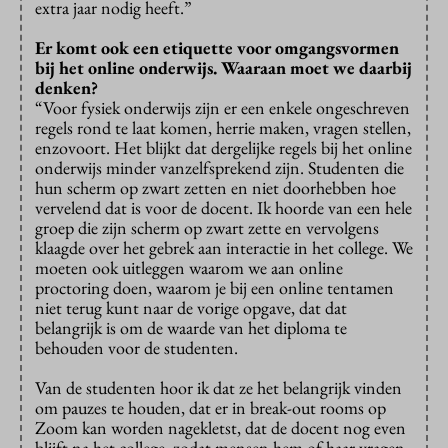
extra jaar nodig heeft.”
Er komt ook een etiquette voor omgangsvormen
bij het online onderwijs. Waaraan moet we daarbij
denken?
“Voor fysiek onderwijs zijn er een enkele ongeschreven
regels rond te laat komen, herrie maken, vragen stellen,
enzovoort. Het blijkt dat dergelijke regels bij het online
onderwijs minder vanzelfsprekend zijn. Studenten die
hun scherm op zwart zetten en niet doorhebben hoe
vervelend dat is voor de docent. Ik hoorde van een hele
groep die zijn scherm op zwart zette en vervolgens
klaagde over het gebrek aan interactie in het college. We
moeten ook uitleggen waarom we aan online
proctoring doen, waarom je bij een online tentamen
niet terug kunt naar de vorige opgave, dat dat
belangrijk is om de waarde van het diploma te
behouden voor de studenten.
Van de studenten hoor ik dat ze het belangrijk vinden
om pauzes te houden, dat er in break-out rooms op
Zoom kan worden nagekletst, dat de docent nog even
blijft na het college, zodat mensen hem of haar vragen