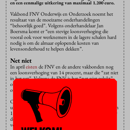
en een eenmalige uitkering van maximaal 1.200 euro.
Vakbond FNV Onderwijs en Onderzoek noemt het
resultaat van de moeizame onderhandelingen
“behoorlijk goed”. Volgens onderhandelaar Jan
Boersma komt er “een stevige loonsverhoging die
vooral ook voor werknemers in de lagere schalen hard
nodig is om de almaar oplopende kosten van
levensonderhoud te helpen dekken”.
Net niet
In april
eisten
de FNV en de andere vakbonden nog
een loonsverhoging van 14 procent, maar die “zat niet
in het vat”. Volgens de FNV is het “net niet gelukt”
om het verlies in koopkracht voor dit jaar voor de
onderste schalen helemaal af te dekken.
Om deze werknemers tegemoet te komen krijgt het
universitaire personeel met een minimum uurloon van
14 euro een eenmalige uitkering van 1.200 euro. Voor
de schalen tot en met 9 is 1.000 euro afgesproken en
voor de schalen 10 en hoger 800 euro.