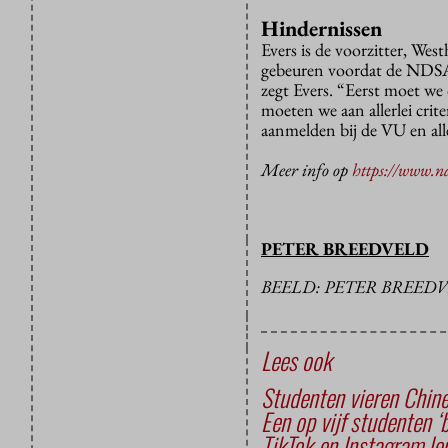
Hindernissen
Evers is de voorzitter, West
gebeuren voordat de NDSA ee
zegt Evers. “Eerst moet we
moeten we aan allerlei crit
aanmelden bij de VU en all
Meer info op
https://www.nd
PETER BREEDVELD
BEELD: PETER BREED
Lees ook
Studenten vieren Chine
Een op vijf studenten ‘
TikTok en Instagram le