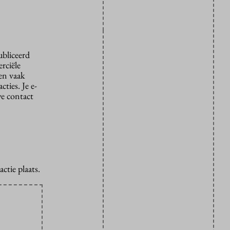
ubliceerd
rciële
den vaak
ties. Je e-
we contact
ctie plaats.