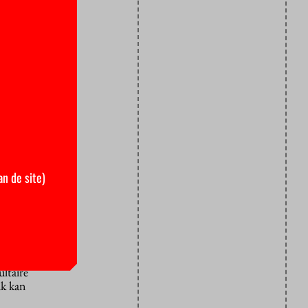
at is een
e studenten
or
DSA. ‘All
gie van
taat voor
n”, aldus
an de site)
en.”
n de 30 en
orbeeld van
ltaire
ik kan