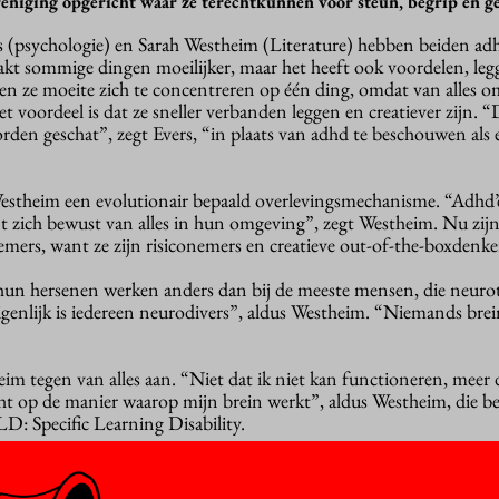
niging opgericht waar ze terechtkunnen voor steun, begrip en ge
 (psychologie) en Sarah Westheim (Literature) hebben beiden ad
kt sommige dingen moeilijker, maar het heeft ook voordelen, legg
n ze moeite zich te concentreren op één ding, omdat van alles 
t voordeel is dat ze sneller verbanden leggen en creatiever zijn. 
en geschat”, zegt Evers, “in plaats van adhd te beschouwen als 
estheim een evolutionair bepaald overlevingsmechanisme. “Adhd’
nt zich bewust van alles in hun omgeving”, zegt Westheim. Nu zijn
mers, want ze zijn risiconemers en creatieve out-of-the-boxdenke
 hun hersenen werken anders dan bij de meeste mensen, die neuro
enlijk is iedereen neurodivers”, aldus Westheim. “Niemands brei
im tegen van alles aan. “Niet dat ik niet kan functioneren, meer 
icht op de manier waarop mijn brein werkt”, aldus Westheim, die b
D: Specific Learning Disability.
e bijvoorbeeld geholpen zijn met het filmen van colleges. Daar is