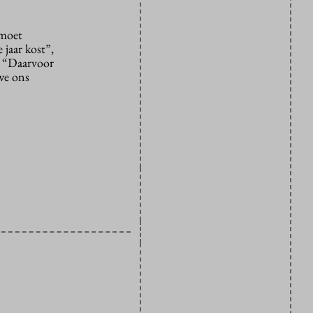
 moet
 jaar kost”,
. “Daarvoor
 we ons