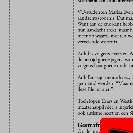
Westheim een studentenvere
VU-studenten Marisa Evers
aandachtsstoornis. Dat maa
Want aan de ene kant hebbe
hun aandacht trekt, maar he
meer op waarde moeten word
vervelende stoornis.”
Adhd is volgens Evers en W
de oertijd goede jagers, wa
volgens haar goede onderne
Adhd’ers zijn neurodivers,
genoemd worden. “Maar eig
dezelfde manier.”
Toch lopen Evers en Westhe
maatschappij niet is inger
ook autisme heeft en een SL
Gestraft
Op de universiteit zouden z