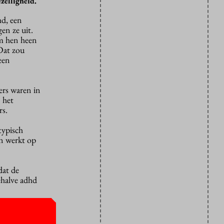
zelligheid.
hd, een
en ze uit.
om hen heen
“Dat zou
een
ers waren in
 het
rs.
typisch
n werkt op
dat de
ehalve adhd
 de VU jaren