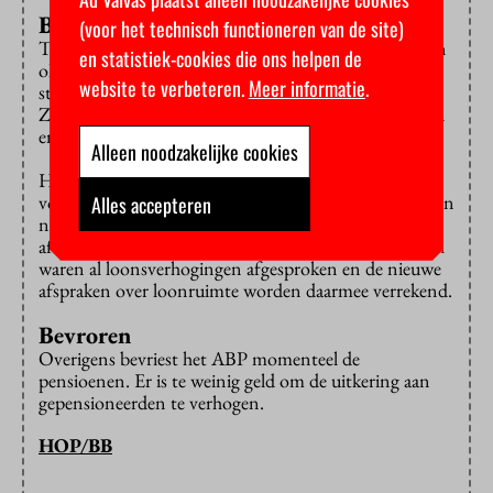
Brandbrief
(voor het technisch functioneren van de site)
Toch maakten zowel werkgevers als vakbonden zich in
en statistiek-cookies die ons helpen de
oktober grote zorgen over de premiestijging. Ze
website te verbeteren.
Meer informatie
.
stuurden gezamenlijk een
brandbrief
aan het kabinet.
Zo’n stijging zou voor “zeer grote problemen” zorgen
en een goede cao “nagenoeg onmogelijk” maken.
Alleen noodzakelijke cookies
Het is afwachten wat het
loonruimteakkoord
precies
voor het hoger onderwijs betekent: het is namelijk geen
Alles accepteren
nieuwe cao, maar een soort paraplu boven
afzonderlijke cao’s. Met
universiteiten
en
hogescholen
waren al loonsverhogingen afgesproken en de nieuwe
afspraken over loonruimte worden daarmee verrekend.
Bevroren
Overigens bevriest het ABP momenteel de
pensioenen. Er is te weinig geld om de uitkering aan
gepensioneerden te verhogen.
HOP/BB