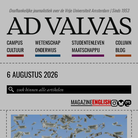
Onafhankelijke journalistiek over de Vrije Universiteit Amsterdam | Sinds 1953
CAMPUS
WETENSCHAP
STUDENTENLEVEN
COLUMN
CULTUUR
ONDERWIJS
MAATSCHAPPIJ
BLOG
6 AUGUSTUS 2026
MAGAZINE
ENGLISH