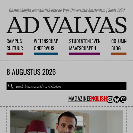
Onafhankelijke journalistiek over de Vrije Universiteit Amsterdam | Sinds 1953
CAMPUS
WETENSCHAP
STUDENTENLEVEN
COLUMN
CULTUUR
ONDERWIJS
MAATSCHAPPIJ
BLOG
8 AUGUSTUS 2026
MAGAZINE
ENGLISH