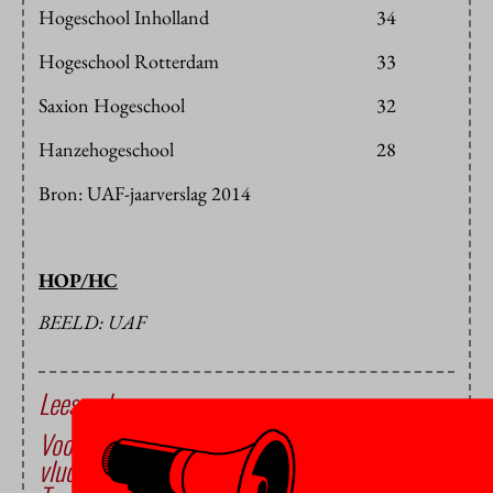
Hogeschool Inholland
34
Hogeschool Rotterdam
33
Saxion Hogeschool
32
Hanzehogeschool
28
Bron: UAF-jaarverslag 2014
HOP/HC
BEELD: UAF
Lees ook
Vooral instellingen met veel Oekraïense
vluchtelingstudenten stoppen steun