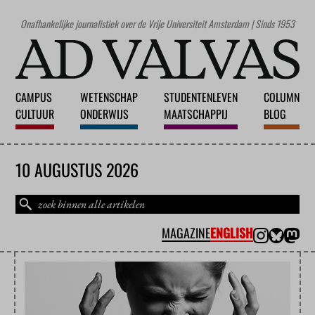
Onafhankelijke journalistiek over de Vrije Universiteit Amsterdam | Sinds 1953
CAMPUS
WETENSCHAP
STUDENTENLEVEN
COLUMN
CULTUUR
ONDERWIJS
MAATSCHAPPIJ
BLOG
10 AUGUSTUS 2026
MAGAZINE
ENGLISH