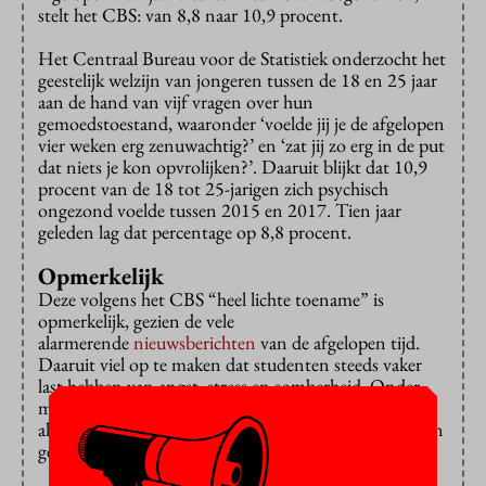
stelt het CBS: van 8,8 naar 10,9 procent.
Het Centraal Bureau voor de Statistiek onderzocht het
geestelijk welzijn van jongeren tussen de 18 en 25 jaar
aan de hand van vijf vragen over hun
gemoedstoestand, waaronder ‘voelde jij je de afgelopen
vier weken erg zenuwachtig?’ en ‘zat jij zo erg in de put
dat niets je kon opvrolijken?’. Daaruit blijkt dat 10,9
procent van de 18 tot 25-jarigen zich psychisch
ongezond voelde tussen 2015 en 2017. Tien jaar
geleden lag dat percentage op 8,8 procent.
Opmerkelijk
Deze volgens het CBS “heel lichte toename” is
opmerkelijk, gezien de vele
alarmerende
nieuwsberichten
van de afgelopen tijd.
Daaruit viel op te maken dat studenten steeds vaker
last hebben van angst, stress en somberheid. Onder
meer de toegenomen
prestatiedruk
en de
alomtegenwoordige sociale media worden als oorzaken
gezien.