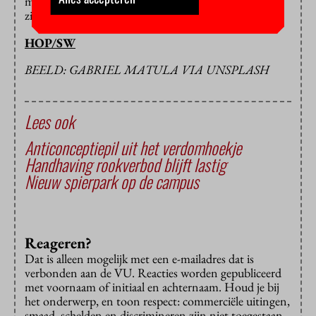
maatregelen met hen doen. De druk en de klachten
zijn dus niets nieuws, alleen is er nu aandacht voor.”
HOP/SW
BEELD: GABRIEL MATULA VIA UNSPLASH
Lees ook
Anticonceptiepil uit het verdomhoekje
Handhaving rookverbod blijft lastig
Nieuw spierpark op de campus
Reageren?
Dat is alleen mogelijk met een e-mailadres dat is
verbonden aan de VU. Reacties worden gepubliceerd
met voornaam of initiaal en achternaam. Houd je bij
het onderwerp, en toon respect: commerciële uitingen,
smaad, schelden en discrimineren zijn niet toegestaan.