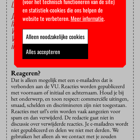
(voor het technisch functioneren van de site)
Lees ook
en statistiek-cookies die ons helpen de
Je huisgenoten zelf uitkiezen? Dat bepaalt de
website te verbeteren.
Meer informatie
.
huisbaas, zegt de minister
Waarom DUWO hospiteren wil afschaffen
VU in beroep over bemiddelingskosten
Alleen noodzakelijke cookies
internationale studenten
Alles accepteren
Reageren?
Dat is alleen mogelijk met een e-mailadres dat is
verbonden aan de VU. Reacties worden gepubliceerd
met voornaam of initiaal en achternaam. Houd je bij
het onderwerp, en toon respect: commerciële uitingen,
smaad, schelden en discrimineren zijn niet toegestaan.
Reacties met url’s erin worden vaak aangezien voor
spam en dan verwijderd. De redactie gaat niet in
discussie over verwijderde reacties. Je e-mailadres wordt
niet gepubliceerd en delen we niet met derden. We
gebruiken het alleen als we contact met je zouden