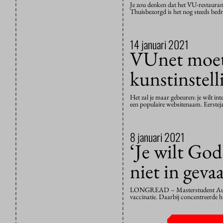
Je zou denken dat het VU-restauran
Thuisbezorgd is het nog steeds bed
14 januari 2021
VUnet moet
kunstinstell
Het zal je maar gebeuren: je wilt i
een populaire websitenaam. Eersteja
8 januari 2021
‘Je wilt God
niet in geva
LONGREAD – Masterstudent August M
vaccinatie. Daarbij concentreerde hi