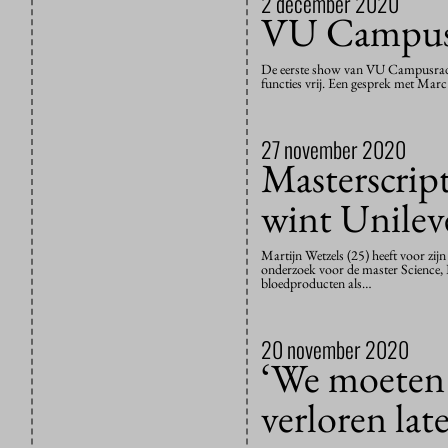
2 december 2020
VU Campusr
De eerste show van VU Campusradio
functies vrij. Een gesprek met Mar
27 november 2020
Masterscript
wint Unilev
Martijn Wetzels (25) heeft voor zij
onderzoek voor de master Science, B
bloedproducten als…
20 november 2020
‘We moeten 
verloren lat