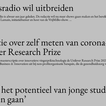
adio wil uitbreiden
 is alweer een jaar geleden. De redactie wil nu meer shows gaan maken en het berei
c Lamain, initiatiefnemer en host van de VrijMiBo-show. …
ie over zelf meten van corona
er Research Prize
n masterscriptie over innovatieve vingerpriktechnologie de Unilever Research Prize 20
usiness & Innovation uit bij non-profitorganisatie Sanquin, die de gezondheidszorg v
het potentieel van jonge stud
en gaan’