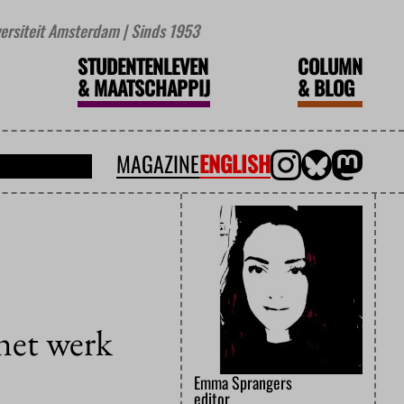
iversiteit Amsterdam | Sinds 1953
STUDENTENLEVEN
COLUMN
&
MAATSCHAPPIJ
&
BLOG
MAGAZINE
ENGLISH
het werk
Emma Sprangers
editor