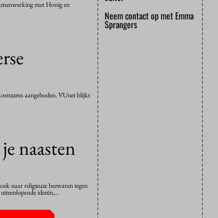
n samenwerking met Honig en
Neem contact op met Emma
Sprangers
rse
se kostuums aangeboden. VUnet blijkt
 je naasten
ek naar religieuze bezwaren tegen
t uiteenlopende ideeën,…