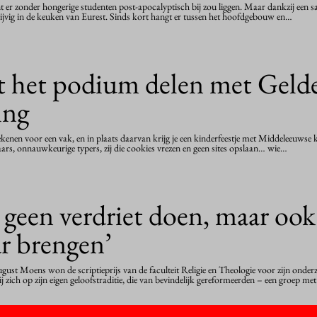
t er zonder hongerige studenten post-apocalyptisch bij zou liggen. Maar dankzij ee
rijvig in de keuken van Eurest. Sinds kort hangt er tussen het hoofdgebouw en…
 het podium delen met Gelde
ing
ntekenen voor een vak, en in plaats daarvan krijg je een kinderfeestje met Middeleeuw
ars, onnauwkeurige typers, zij die cookies vrezen en geen sites opslaan… wie…
 geen verdriet doen, maar ook
ar brengen’
oens won de scriptieprijs van de faculteit Religie en Theologie voor zijn onderzo
j zich op zijn eigen geloofstraditie, die van bevindelijk gereformeerden – een groep me