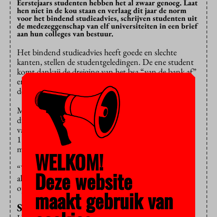
Eerstejaars studenten hebben het al zwaar genoeg. Laat
hen niet in de kou staan en verlaag dit jaar de norm
voor het bindend studieadvies, schrijven studenten uit
de medezeggenschap van elf universiteiten in een brief
aan hun colleges van bestuur.
Het bindend studieadvies heeft goede en slechte
kanten, stellen de studentgeledingen. De ene student
komt dankzij de dreiging van het bsa “van de bank af”
en gaat zijn best doen, de andere student kampt door
de bsa-norm met spanning en stress.
Maar hoe je ook over het bsa denkt, een ding is
duidelijk: dit is een ongewoon studiejaar. Je kunt niet
van studenten verwachten dat ze midden in de covid-
19-pandemie studeren alsof er niets aan de hand is,
menen de studenten.
WELKOM!
“We moeten het bsa-vraagstuk dit jaar niet bekijken
Deze website
alsof we in een normaal jaar verkeren”, staat in de
open
brief
. “Dat is niet de realiteit.”
maakt gebruik van
Samen