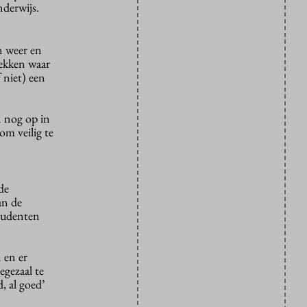
nderwijs.
n weer en
lekken waar
 niet) een
n nog op in
m veilig te
de
an de
tudenten
 en er
egezaal te
, al goed’