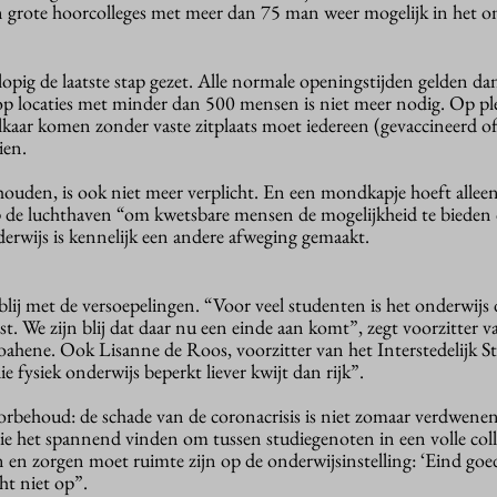
n grote hoorcolleges met meer dan 75 man weer mogelijk in het o
opig de laatste stap gezet. Alle normale openingstijden gelden da
op locaties met minder dan 500 mensen is niet meer nodig. Op p
kaar komen zonder vaste zitplaats moet iedereen (gevaccineerd of
ien.
ouden, is ook niet meer verplicht. En een mondkapje hoeft allee
 de luchthaven “om kwetsbare mensen de mogelijkheid te bieden o
derwijs is kennelijk een andere afweging gemaakt.
blij met de versoepelingen. “Voor veel studenten is het onderwijs 
st. We zijn blij dat daar nu een einde aan komt”, zegt voorzitter v
ene. Ook Lisanne de Roos, voorzitter van het Interstedelijk S
ie fysiek onderwijs beperkt liever kwijt dan rijk”.
behoud: de schade van de coronacrisis is niet zomaar verdwenen
ie het spannend vinden om tussen studiegenoten in een volle coll
en en zorgen moet ruimte zijn op de onderwijsinstelling: ‘Eind goed
ht niet op”.