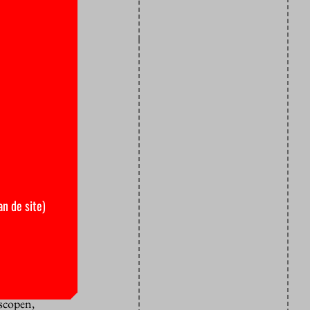
en de
ampus niet
te
e met het
ensen
: werk
an de site)
en mondkapje
s nodig is.
je op.
ang geen
oscopen,