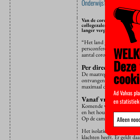
Onderwijs
16 FEBRUARI 2
Van de coronamaatregelen i
collegezalen weer helemaal
langer verplicht.
“Het land gaat weer open”, 
WELK
persconferentie over het c
aantal coronabesmettingen.
Deze 
Per direct
cooki
De maatregelen worden in 
ontvangen als ze willen. En
maximaal de helft van de w
Ad Valvas pla
Vanaf vrijdag
en statistie
Komende vrijdag verandert
en het houden van afstand 
Op de campus – waar geen 
Alleen nood
Het isolatieadvies na een p
klachten heeft. Er geldt d