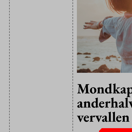
Mondkapj
anderhal
vervallen