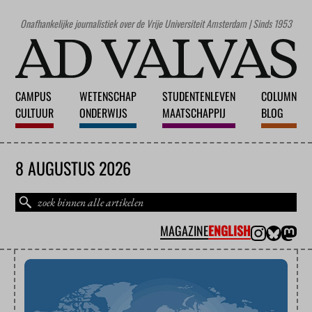
Onafhankelijke journalistiek over de Vrije Universiteit Amsterdam | Sinds 1953
CAMPUS
WETENSCHAP
STUDENTENLEVEN
COLUMN
CULTUUR
ONDERWIJS
MAATSCHAPPIJ
BLOG
8 AUGUSTUS 2026
MAGAZINE
ENGLISH