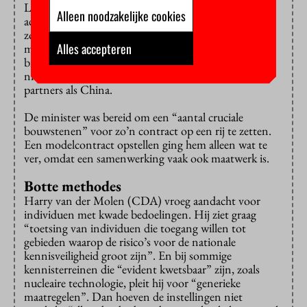
Laan (D66) voor het wettelijk vastleggen van de
Alleen noodzakelijke cookies
academische vrijheid bij samenwerkingsverbanden,
zodat onderzoekers hun resultaten bijvoorbeeld altijd
Alles accepteren
mogen publiceren. Daar zouden “modelcontracten”
bij kunnen helpen, opperde ze, zodat onderzoekers
niet steeds vanaf nul hoeven te onderhandelen met
partners als China.
De minister was bereid om een “aantal cruciale
bouwstenen” voor zo’n contract op een rij te zetten.
Een modelcontract opstellen ging hem alleen wat te
ver, omdat een samenwerking vaak ook maatwerk is.
Botte methodes
Harry van der Molen (CDA) vroeg aandacht voor
individuen met kwade bedoelingen. Hij ziet graag
“toetsing van individuen die toegang willen tot
gebieden waarop de risico’s voor de nationale
kennisveiligheid groot zijn”. En bij sommige
kennisterreinen die “evident kwetsbaar” zijn, zoals
nucleaire technologie, pleit hij voor “generieke
maatregelen”. Dan hoeven de instellingen niet