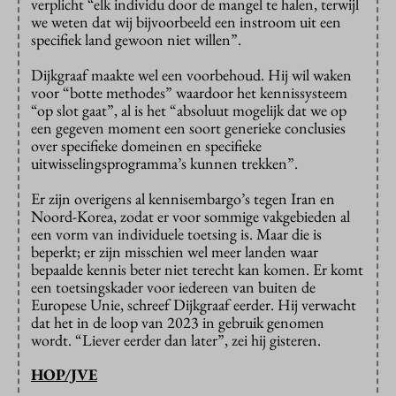
verplicht “elk individu door de mangel te halen, terwijl
we weten dat wij bijvoorbeeld een instroom uit een
specifiek land gewoon niet willen”.
Dijkgraaf maakte wel een voorbehoud. Hij wil waken
voor “botte methodes” waardoor het kennissysteem
“op slot gaat”, al is het “absoluut mogelijk dat we op
een gegeven moment een soort generieke conclusies
over specifieke domeinen en specifieke
uitwisselingsprogramma’s kunnen trekken”.
Er zijn overigens al kennisembargo’s tegen Iran en
Noord-Korea, zodat er voor sommige vakgebieden al
een vorm van individuele toetsing is. Maar die is
beperkt; er zijn misschien wel meer landen waar
bepaalde kennis beter niet terecht kan komen. Er komt
een toetsingskader voor iedereen van buiten de
Europese Unie, schreef Dijkgraaf eerder. Hij verwacht
dat het in de loop van 2023 in gebruik genomen
wordt. “Liever eerder dan later”, zei hij gisteren.
HOP/JVE