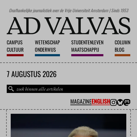
Onafhankelijke journalistiek over de Vrije Universiteit Amsterdam | Sinds 1953
CAMPUS
WETENSCHAP
STUDENTENLEVEN
COLUMN
CULTUUR
ONDERWIJS
MAATSCHAPPIJ
BLOG
7 AUGUSTUS 2026
MAGAZINE
ENGLISH