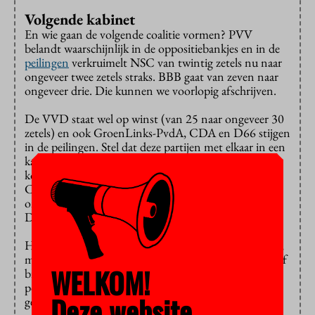
Volgende kabinet
En wie gaan de volgende coalitie vormen? PVV
belandt waarschijnlijk in de oppositiebankjes en in de
peilingen
verkruimelt NSC van twintig zetels nu naar
ongeveer twee zetels straks. BBB gaat van zeven naar
ongeveer drie. Die kunnen we voorlopig afschrijven.
De VVD staat wel op winst (van 25 naar ongeveer 30
zetels) en ook GroenLinks-PvdA, CDA en D66 stijgen
in de peilingen. Stel dat deze partijen met elkaar in een
kabinet belanden, dan is het zeer de vraag wat eruit
komt op het gebied van onderwijs en onderzoek. Het
CDA
wilde
ongeveer net zo hard op onderwijs en
onderzoek bezuinigen als het kabinet nu doet, terwijl
D66 en GroenLinks-PvdA juist willen investeren.
Het compromis zou kunnen zijn: extra investeringen,
maar dan vooral in economisch nuttige opleidingen of
WELKOM!
bijvoorbeeld in onderzoek voor Defensie. Je kunt de
politieke strijd al zien aankomen, want met name de
Deze website
geesteswetenschappen krijgen het dan zwaar.