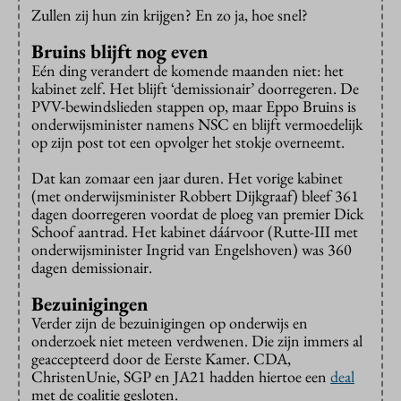
Zullen zij hun zin krijgen? En zo ja, hoe snel?
Bruins blijft nog even
Eén ding verandert de komende maanden niet: het
kabinet zelf. Het blijft ‘demissionair’ doorregeren. De
PVV-bewindslieden stappen op, maar Eppo Bruins is
onderwijsminister namens NSC en blijft vermoedelijk
op zijn post tot een opvolger het stokje overneemt.
Dat kan zomaar een jaar duren. Het vorige kabinet
(met onderwijsminister Robbert Dijkgraaf) bleef 361
dagen doorregeren voordat de ploeg van premier Dick
Schoof aantrad. Het kabinet dáárvoor (Rutte-III met
onderwijsminister Ingrid van Engelshoven) was 360
dagen demissionair.
Bezuinigingen
Verder zijn de bezuinigingen op onderwijs en
onderzoek niet meteen verdwenen. Die zijn immers al
geaccepteerd door de Eerste Kamer. CDA,
ChristenUnie, SGP en JA21 hadden hiertoe een
deal
met de coalitie gesloten.