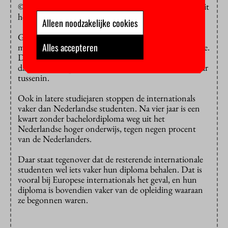
© HOP. Bron: Inspectie van het Onderwijs. Uitval: uit
het Nederlandse hoger onderwijs.
Alleen noodzakelijke cookies
Grofweg een derde van de studenten kiest dus niet
Alles accepteren
meteen de juiste bacheloropleiding, meent de inspectie.
Dat geldt iets vaker voor niet-Europese internationals
dan voor Europese. Nederlandse studenten zitten daar
tussenin.
Ook in latere studiejaren stoppen de internationals
vaker dan Nederlandse studenten. Na vier jaar is een
kwart zonder bachelordiploma weg uit het
Nederlandse hoger onderwijs, tegen negen procent
van de Nederlanders.
Daar staat tegenover dat de resterende internationale
studenten wel iets vaker hun diploma behalen. Dat is
vooral bij Europese internationals het geval, en hun
diploma is bovendien vaker van de opleiding waaraan
ze begonnen waren.