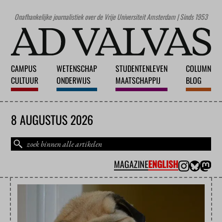
Onafhankelijke journalistiek over de Vrije Universiteit Amsterdam | Sinds 1953
CAMPUS
WETENSCHAP
STUDENTENLEVEN
COLUMN
CULTUUR
ONDERWIJS
MAATSCHAPPIJ
BLOG
8 AUGUSTUS 2026
MAGAZINE
ENGLISH