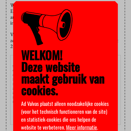
Wisselen van studie gebeurt ook veel. Van de niet-
Europese studenten stapt 21 procent over naar een
andere opleiding in Nederland. Onder de Europese
internationals is dat 11 procent.
Van de Nederlandse bachelorstudenten stopt slechts
zes procent binnen een jaar met studeren. Wel switcht
28 procent van opleiding.
WELKOM!
Deze website
maakt gebruik van
cookies.
Ad Valvas plaatst alleen noodzakelijke cookies
(voor het technisch functioneren van de site)
en statistiek-cookies die ons helpen de
website te verbeteren.
Meer informatie
.