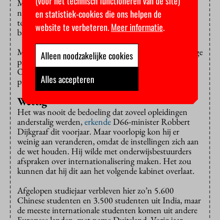
(voor het technisch functioneren van de site)
Minister Robbert Dijkgraaf, inmiddels demissionair,
nam de tijd om een
aanpak
te bedenken. Hij wil de
en statistiek-cookies die ons helpen de
toestroom van internationale studenten in goede
website te verbeteren.
Meer informatie
.
banen leiden, zonder opeens de grenzen te sluiten.
Met name het taalbeleid is een heet hangijzer. Sommige
Alleen noodzakelijke cookies
partijen, zoals Nieuw Sociaal Contract van Pieter
Omtzigt,
vinden
dat vooral de bacheloropleidingen in
Alles accepteren
principe Nederlandstalig zouden moeten zijn.
Wettig
Het was nooit de bedoeling dat zoveel opleidingen
anderstalig werden,
erkende
D66-minister Robbert
Dijkgraaf dit voorjaar. Maar voorlopig kon hij er
weinig aan veranderen, omdat de instellingen zich aan
de wet houden. Hij wilde met onderwijsbestuurders
afspraken over internationalisering maken. Het zou
kunnen dat hij dit aan het volgende kabinet overlaat.
Afgelopen studiejaar verbleven hier zo’n 5.600
Chinese studenten en 3.500 studenten uit India, maar
de meeste internationale studenten komen uit andere
Europese landen, met name Duitsland. Vorig jaar