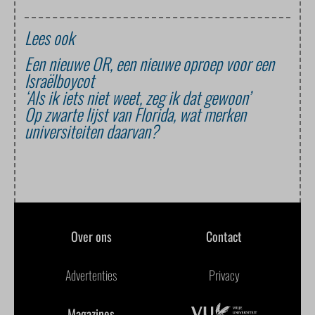
Lees ook
Een nieuwe OR, een nieuwe oproep voor een
Israëlboycot
‘Als ik iets niet weet, zeg ik dat gewoon’
Op zwarte lijst van Florida, wat merken
universiteiten daarvan?
Over ons
Contact
Advertenties
Privacy
Magazines