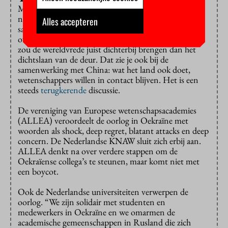
Maar het verbreken van de banden gaat tegen de
natuur van wetenschappers in. Die willen liever
Alles accepteren
samenwerken met slimme, nieuwsgierige mensen van
over de hele wereld, liefst zonder politiek gedoe. Dat
zou de wereldvrede juist dichterbij brengen dan het
dichtslaan van de deur. Dat zie je ook bij de
samenwerking met China: wat het land ook doet,
wetenschappers willen in contact blijven. Het is een
steeds
terugkerende
discussie.
De vereniging van Europese wetenschapsacademies
(ALLEA) veroordeelt de oorlog in Oekraïne met
woorden als shock, deep regret, blatant attacks en deep
concern. De Nederlandse KNAW sluit zich erbij aan.
ALLEA denkt na over verdere stappen om de
Oekraïense collega’s te steunen, maar komt niet met
een boycot.
Ook de Nederlandse universiteiten verwerpen de
oorlog. “We zijn solidair met studenten en
medewerkers in Oekraïne en we omarmen de
academische gemeenschappen in Rusland die zich