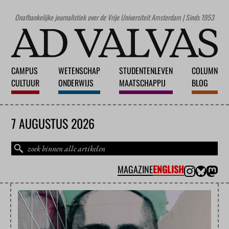
Onafhankelijke journalistiek over de Vrije Universiteit Amsterdam | Sinds 1953
CAMPUS
WETENSCHAP
STUDENTENLEVEN
COLUMN
CULTUUR
ONDERWIJS
MAATSCHAPPIJ
BLOG
7 AUGUSTUS 2026
MAGAZINE
ENGLISH