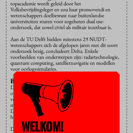
topacademie wordt geleid door het
Volksbevrijdingsleger en zou haar promovendi en
wetenschappers doelbewust naar buitenlandse
universiteiten sturen voor zogeheten dual use-
onderzoek, dat zowel civiel als militair inzetbaar is.
Aan de TU Delft hielden minstens 29 NUDT-
wetenschappers zich de afgelopen jaren met dit soort
onderzoek bezig, concludeert Delta. Enkele
voorbeelden van onderwerpen zijn: radartechnologie,
quantum computing, satellietnavigatie en modellen
voor oorlogssimulaties.
Bedoelingen
De vraag is wat er vervolgens gebeurt met die
opgedane onderzoekservaring, en wie daar op let. Een
volledig overzicht van alle samenwerkingsverbanden
met China ontbreekt aan de TU Delft, ontdekte
Delta. De universiteit blijkt ook niet altijd op de
hoogte van de bedoelingen van Chinese promovendi.
WELKOM!
De redactie spitte 115 publicaties door waar Chinese