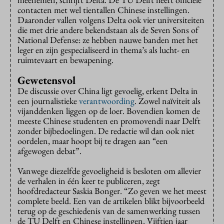
contacten met wel tientallen Chinese instellingen.
Daaronder vallen volgens Delta ook vier universiteiten
die met drie andere bekendstaan als de Seven Sons of
National Defense: ze hebben nauwe banden met het
leger en zijn gespecialiseerd in thema’s als lucht- en
ruimtevaart en bewapening.
Gewetensvol
De discussie over China ligt gevoelig, erkent Delta in
een journalistieke
verantwoording
. Zowel naïviteit als
vijanddenken liggen op de loer. Bovendien komen de
meeste Chinese studenten en promovendi naar Delft
zonder bijbedoelingen. De redactie wil dan ook niet
oordelen, maar hoopt bij te dragen aan “een
afgewogen debat”.
Vanwege diezelfde gevoeligheid is besloten om allevier
de verhalen in één keer te publiceren, zegt
hoofdredacteur Saskia Bonger. “Zo geven we het meest
complete beeld. Een van de artikelen blikt bijvoorbeeld
terug op de geschiedenis van de samenwerking tussen
de TU Delft en Chinese instellingen. Vijftien jaar