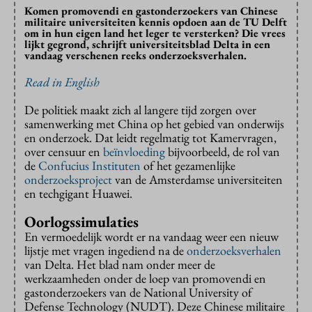
Komen promovendi en gastonderzoekers van Chinese
militaire universiteiten kennis opdoen aan de TU Delft
om in hun eigen land het leger te versterken? Die vrees
lijkt gegrond, schrijft universiteitsblad Delta in een
vandaag verschenen reeks onderzoeksverhalen.
Read in English
De politiek maakt zich al langere tijd zorgen over
samenwerking met China op het gebied van onderwijs
en onderzoek. Dat leidt regelmatig tot Kamervragen,
over censuur en
beïnvloeding
bijvoorbeeld, de rol van
de
Confucius Instituten
of het gezamenlijke
onderzoeksproject
van de Amsterdamse universiteiten
en techgigant Huawei.
Oorlogssimulaties
En vermoedelijk wordt er na vandaag weer een nieuw
lijstje met vragen ingediend na de
onderzoeksverhalen
van Delta. Het blad nam onder meer de
werkzaamheden onder de loep van promovendi en
gastonderzoekers van de National University of
Defense Technology (NUDT). Deze Chinese militaire