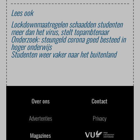
Lees ook
Lockdownmaatregelen schaadden studenten
meer dan het virus, stelt topambtenaar
Onderzoek: steungeld corona goed besteed in
hoger onderwijs
Studenten weer vaker naar het buitenland
Over ons
Contact
Advertenties
Privacy
Magazines