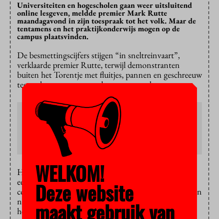
Universiteiten en hogescholen gaan weer uitsluitend
online lesgeven, meldde premier Mark Rutte
maandagavond in zijn toespraak tot het volk. Maar de
tentamens en het praktijkonderwijs mogen op de
campus plaatsvinden.
De besmettingscijfers stijgen “in sneltreinvaart”,
verklaarde premier Rutte, terwijl demonstranten
buiten het Torentje met fluitjes, pannen en geschreeuw
tegen de coronamaatregelen protesteerden.
Campuslockdown
Het onderwijs op de VU wordt weer zoveel mogelijk
online gegeven en onderzoek wordt afgeschaald
. Lees
over de belangrijkste
op
vu.nl/coronavirus
.
WELKOM!
Het protest mocht niet baten. Nederland gaat voor
een periode van vijf weken op slot. “Hoe minder
Deze website
contacten, hoe beter”, vatte Rutte samen. “We moeten
nu alles doen. We moeten door deze heel zure appel
maakt gebruik van
heen bijten voor het weer beter wordt.”