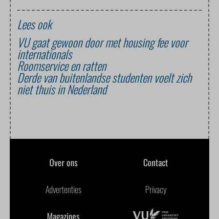
Lees ook
VU gaat gewoon door met housing fee voor
internationals
Roomservice en ratten
Derde van buitenlandse studenten voelt zich
niet thuis in Nederland
Over ons
Contact
Advertenties
Privacy
Magazines