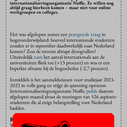
internationaliseringsorganisatie Nuffic. Ze willen nog
altijd graag hierheen komen – maar niet voor online
werkgroepen en colleges.
Het was afgelopen zomer een
prangende vraag
in
hogeronderwijsland: hoeveel internationale studenten
zouden er in september daadwerkelijk naar Nederland
komen? Zou de stroom abrupt droogvallen?
Uiteindelijk
nam
het aantal internationals aan de
universiteiten flink toe (+13 procent) en was er een
beperkte afname bij de hogescholen (-2,7 procent).
Inmiddels is het aanmeldseizoen voor studiejaar 2021-
2022 in volle gang en stijgt de spanning opnieuw.
Internationaliseringsorganisatie Nuffic
peilde
daarom
afgelopen maand alvast de meningen van 526 aspirant-
studenten die al enige belangstelling voor Nederland
hadden.
Ranking
Wat blijkt? Ondanks alle onzekerheden die de