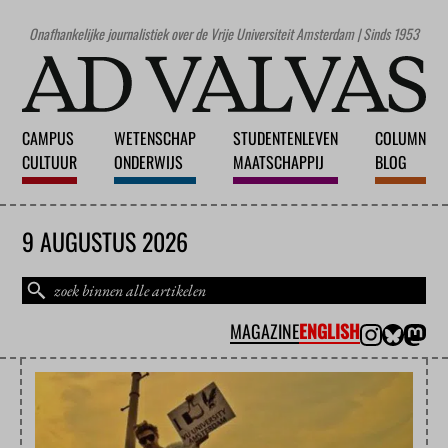
Onafhankelijke journalistiek over de Vrije Universiteit Amsterdam | Sinds 1953
CAMPUS
WETENSCHAP
STUDENTENLEVEN
COLUMN
CULTUUR
ONDERWIJS
MAATSCHAPPIJ
BLOG
9 AUGUSTUS 2026
MAGAZINE
ENGLISH