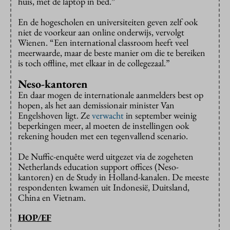
huis, met de laptop in bed.”
En de hogescholen en universiteiten geven zelf ook
niet de voorkeur aan online onderwijs, vervolgt
Wienen. “Een international classroom heeft veel
meerwaarde, maar de beste manier om die te bereiken
is toch offline, met elkaar in de collegezaal.”
Neso-kantoren
En daar mogen de internationale aanmelders best op
hopen, als het aan demissionair minister Van
Engelshoven ligt. Ze
verwacht
in september weinig
beperkingen meer, al moeten de instellingen ook
rekening houden met een tegenvallend scenario.
De Nuffic-enquête werd uitgezet via de zogeheten
Netherlands education support offices (Neso-
kantoren) en de Study in Holland-kanalen. De meeste
respondenten kwamen uit Indonesië, Duitsland,
China en Vietnam.
HOP/EF