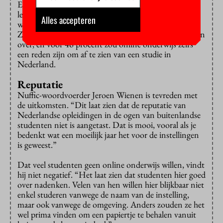
En een niet geheel onbelangrijke vraag is: vinden de
lessen straks als vanouds op de campus plaats, of
Alles accepteren
worden het weer hele dagen thuis achter de laptop?
Zeven op de tien respondenten maakt zich daar zorgen
over, en voor 46 procent zou online onderwijs zelfs
een reden zijn om af te zien van een studie in
Nederland.
Reputatie
Nuffic-woordvoerder Jeroen Wienen is tevreden met
de uitkomsten. “Dit laat zien dat de reputatie van
Nederlandse opleidingen in de ogen van buitenlandse
studenten niet is aangetast. Dat is mooi, vooral als je
bedenkt wat een moeilijk jaar het voor de instellingen
is geweest.”
Dat veel studenten geen online onderwijs willen, vindt
hij niet negatief. “Het laat zien dat studenten hier goed
over nadenken. Velen van hen willen hier blijkbaar niet
enkel studeren vanwege de naam van de instelling,
maar ook vanwege de omgeving. Anders zouden ze het
wel prima vinden om een papiertje te behalen vanuit