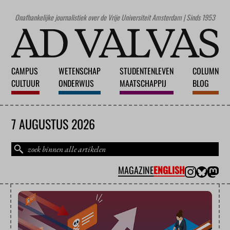
Onafhankelijke journalistiek over de Vrije Universiteit Amsterdam | Sinds 1953
CAMPUS
WETENSCHAP
STUDENTENLEVEN
COLUMN
CULTUUR
ONDERWIJS
MAATSCHAPPIJ
BLOG
7 AUGUSTUS 2026
MAGAZINE
ENGLISH