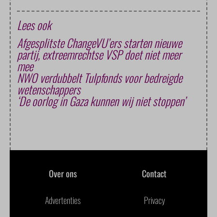
Lees ook
Afgesplitste ChangeVU’ers starten nieuwe
partij, extreemrechtse VSP doet niet meer
mee
NWO verdubbelt Tulpfonds voor bedreigde
wetenschappers
‘De oorlog in Gaza kunnen wij niet stoppen’
Over ons
Contact
Advertenties
Privacy