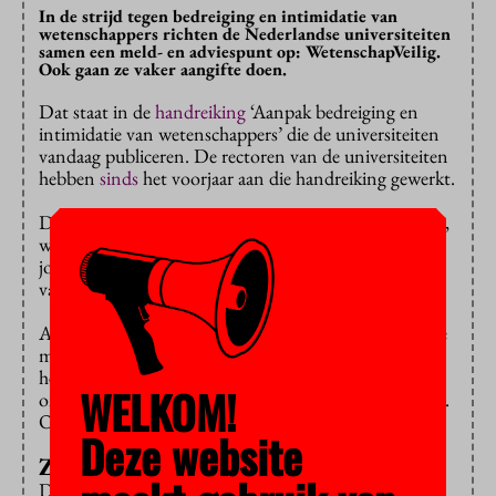
In de strijd tegen bedreiging en intimidatie van
wetenschappers richten de Nederlandse universiteiten
samen een meld- en adviespunt op: WetenschapVeilig.
Ook gaan ze vaker aangifte doen.
Dat staat in de
handreiking
‘Aanpak bedreiging en
intimidatie van wetenschappers’ die de universiteiten
vandaag publiceren. De rectoren van de universiteiten
hebben
sinds
het voorjaar aan die handreiking gewerkt.
De naam van het meldpunt is ontleend aan PersVeilig,
waar bedreigde journalisten terechtkunnen. Ook
journalisten zijn in Nederland geregeld het mikpunt
van bedreigingen, intimidatie en zelfs geweld.
Alle universiteiten kennen voorbeelden van bedreigde
medewerkers, staat in de handreiking. Sommigen
hebben jarenlang beveiliging nodig, anderen krijgen
WELKOM!
online honderden haatberichten zodra hun naam valt.
Ook
diversity officers
hebben veel te verduren.
Deze website
Zero tolerance
De universiteiten trekken voortaan één lijn: zero