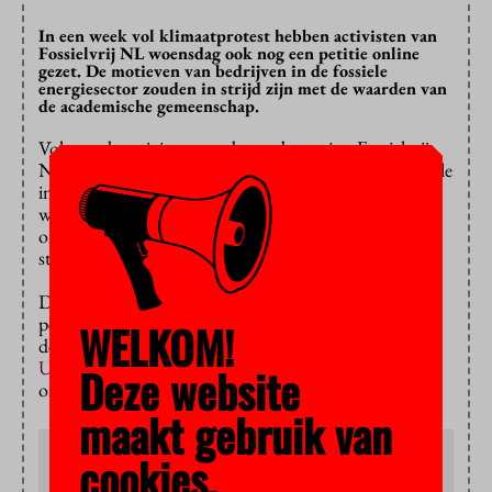
In een week vol klimaatprotest hebben activisten van
Fossielvrij NL woensdag ook nog een petitie online
gezet. De motieven van bedrijven in de fossiele
energiesector zouden in strijd zijn met de waarden van
de academische gemeenschap.
Volgens de activisten van burgerbeweging Fossielvrij
NL zijn universiteiten nauw verbonden met de fossiele
industrie via duurzaamheidsprijzen voor studenten,
werving op de campus, alumninetwerken,
onderzoeksfinanciering en sponsoring van
studentenverenigingen.
Daar moet een einde aan komen schrijven ze in een
petitie met een landelijke versie en aparte versies voor
WELKOM!
de Universiteit van Amsterdam en de
Vrije
Universiteit
. Bij elkaar zijn ze meer dan 2.100 keer
Deze website
ondertekend.
maakt gebruik van
Debat
cookies.
Op 23 februari vindt een VU-breed debat plaats over