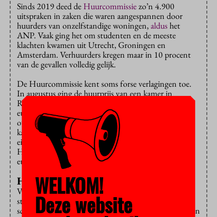
Sinds 2019 deed de
Huurcommissie
zo’n 4.900
uitspraken in zaken die waren aangespannen door
huurders van onzelfstandige woningen,
aldus
het
ANP. Vaak ging het om studenten en de meeste
klachten kwamen uit Utrecht, Groningen en
Amsterdam. Verhuurders kregen maar in 10 procent
van de gevallen volledig gelijk.
De Huurcommissie kent soms forse verlagingen toe.
In augustus ging de huurprijs van een kamer in
Rotterdam omlaag van ruim 600 euro naar bijna 250
euro per maand. Maar de meeste uitspraken gingen
over betwiste servicekosten. Een huurder van een
kamer in Nijmegen
kreeg
over 2021 een
eindafrekening van meer dan 1.250 euro. De
Huurcommissie besloot afgelopen juni dat dit 340
euro had moeten zijn.
WELKOM!
Huiverig
Volgens de Landelijke Studentenvakbond zijn veel
Deze website
studenten huiverig om de Huurcommissie in te
schakelen. Ze hebben vaak een
tijdelijk huurcontract
en