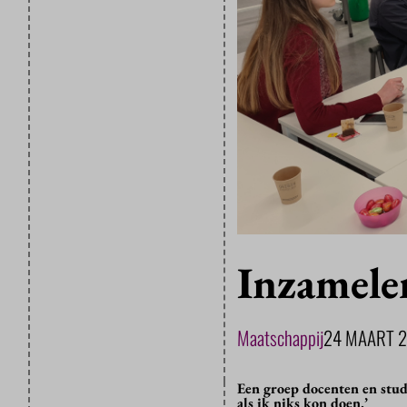
Inzamele
Maatschappij
24 MAART 
Een groep docenten en stud
als ik niks kon doen.’