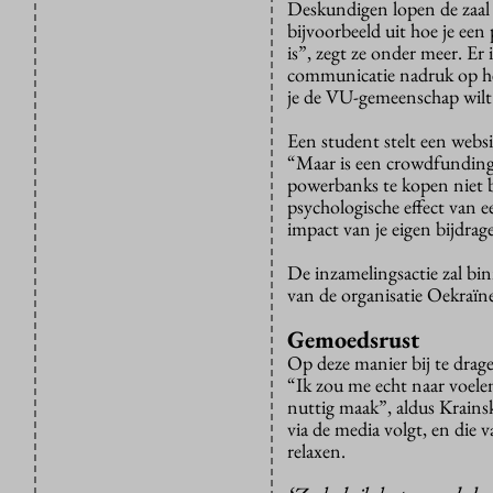
Deskundigen lopen de zaal 
bijvoorbeeld uit hoe je ee
is”, zegt ze onder meer. E
communicatie nadruk op het
je de VU-gemeenschap wilt 
Een student stelt een web
“Maar is een crowdfundings
powerbanks te kopen niet b
psychologische effect van e
impact van je eigen bijdra
De inzamelingsactie zal bin
van de organisatie Oekraïn
Gemoedsrust
Op deze manier bij te drag
“Ik zou me echt naar voelen
nuttig maak”, aldus Krainsk
via de media volgt, en die 
relaxen.