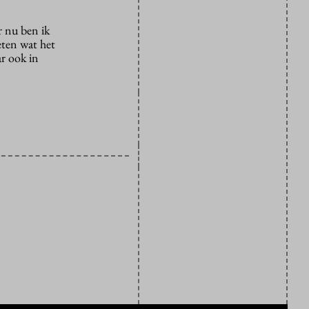
r nu ben ik
eten wat het
ar ook in