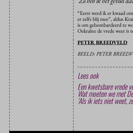
‘Zo heb ik het gevoel d
“Eerst werd ik er kwaad om
er zelfs blij mee”, aldus K
is om gebombardeerd te word
Oekraïne de vrede weer is 
PETER BREEDVELD
BEELD: PETER BREED
Lees ook
Een kwetsbare vrede vo
Wat moeten we met De
‘Als ik iets niet weet, 