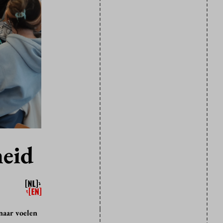
heid
naar voelen