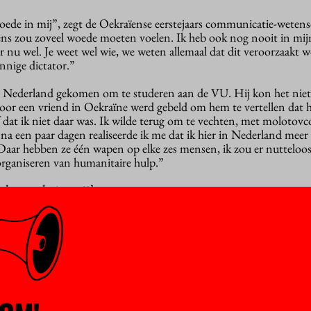
woede in mij”, zegt de Oekraïense eerstejaars communicatie-wete
s zou zoveel woede moeten voelen. Ik heb ook nog nooit in mij
nu wel. Je weet wel wie, we weten allemaal dat dit veroorzaakt 
innige dictator.”
r Nederland gekomen om te studeren aan de VU. Hij kon het niet
door een vriend in Oekraïne werd gebeld om hem te vertellen dat 
 dat ik niet daar was. Ik wilde terug om te vechten, met molotovco
na een paar dagen realiseerde ik me dat ik hier in Nederland meer
aar hebben ze één wapen op elke zes mensen, ik zou er nutteloos 
rganiseren van humanitaire hulp.”
 de woede in mij’
men met andere studenten en docenten communicatiewetenscha
gsactie aan de VU. De hoop is dat mensen uit andere disciplines zi
 verdieping van het OZW-gebouw (naast het hoofdgebouw) zitten
ainstormen over wat er gedaan moet worden en hoe je dat organis
ther Schagen, maar die is ziek. Ze heeft een aantal docenten gemob
ressure-cooker-sessie t
e helpen bij de communicatiecampagne voor d