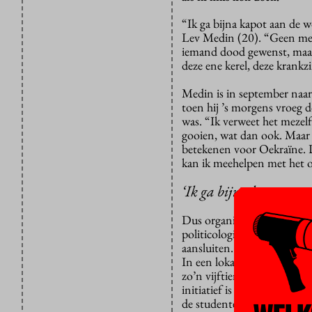
“Ik ga bijna kapot aan de 
Lev Medin (20). “Geen men
iemand dood gewenst, maar 
deze ene kerel, deze krankz
Medin is in september naa
toen hij ’s morgens vroeg 
was. “Ik verweet het mezelf
gooien, wat dan ook. Maar 
betekenen voor Oekraïne. D
kan ik meehelpen met het o
‘Ik ga bijna kapot aan
Dus organiseert Medin sa
politicologie een inzamelin
aansluiten.
In een lokaal op de zesde
zo’n vijftien mensen te br
initiatief is van docent Es
de studenten tijdens deze
p