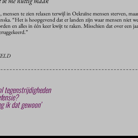
at ik me nuttig maak’
, mensen te zien relaxen terwijl in Oekraïne mensen sterven, maa
rainska. “Het is hoopgevend dat er landen zijn waar mensen niet w
en en alles in één keer kwijt te raken. Misschien dat over een ja
teruggekeerd.”
VELD
l tegenstrijdigheden
fensie?
zeg ik dat gewoon’