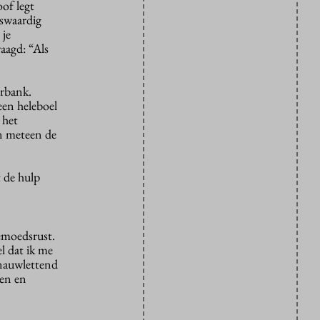
of legt
wswaardig
 je
aagd: “Als
rbank.
een heleboel
 het
an meteen de
t de hulp
gemoedsrust.
l dat ik me
 nauwlettend
ten en