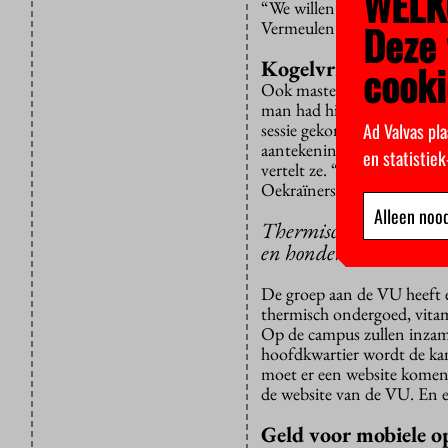
WELK
“We willen studenten als M
Deze 
Vermeulen.
Kogelvrije vesten
cooki
Ook masterstudent Uliana K
man had hier een baan gevo
Ad Valvas pla
sessie gekomen. Yeva is met 
aantekeningen maakt op ee
en statistie
vertelt ze. “Ik was zover 
Oekraïners in Nederland ee
Alleen nood
Thermisch ondergoed, 
en hondenvoer
De groep aan de VU heeft e
thermisch ondergoed, vita
Op de campus zullen inza
hoofdkwartier wordt de kam
moet er een website komen
de website van de VU. En 
Geld voor mobiele o