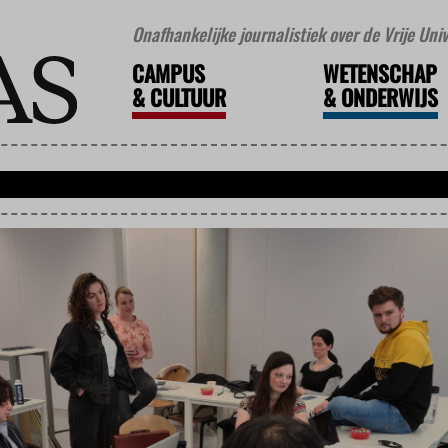
Onafhankelijke journalistiek over de Vrije Un
CAMPUS
WETENSCHAP
&
CULTUUR
&
ONDERWIJS