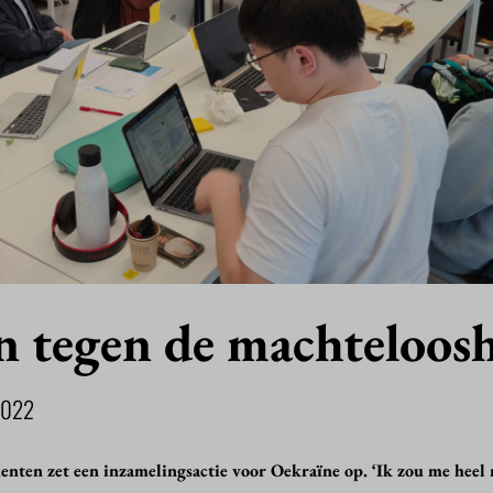
n tegen de machteloos
2022
enten zet een inzamelingsactie voor Oekraïne op. ‘Ik zou me heel 