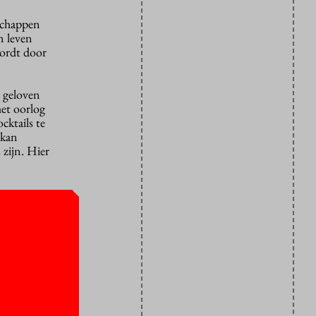
nschappen
n leven
wordt door
 geloven
het oorlog
cktails te
 kan
zijn. Hier
ppen en
ch zullen
 vanochtend
eert. Het
iliseerd om
e actie.