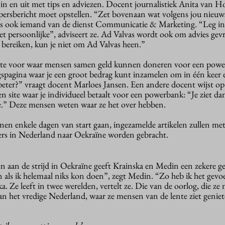
in en uit met tips en adviezen. Docent journalistiek Anita van Ho
n persbericht moet opstellen. “Zet bovenaan wat volgens jou nieu
r is ook iemand van de dienst Communicatie & Marketing. “Leg in
 persoonlijke”, adviseert ze. Ad Valvas wordt ook om advies gevr
bereiken, kun je niet om Ad Valvas heen.”
site voor waar mensen samen geld kunnen doneren voor een powe
pagina waar je een groot bedrag kunt inzamelen om in één keer 
eter?” vraagt docent Marloes Jansen. Een andere docent wijst op
en site waar je individueel betaalt voor een powerbank: “Je ziet d
ge.” Deze mensen weten waar ze het over hebben.
nen enkele dagen van start gaan, ingezamelde artikelen zullen me
ers in Nederland naar Oekraïne worden gebracht.
en aan de strijd in Oekraïne geeft Krainska en Medin een zekere 
 als ik helemaal niks kon doen”, zegt Medin. “Zo heb ik het gevoe
a. Ze leeft in twee werelden, vertelt ze. Die van de oorlog, die ze
van het vredige Nederland, waar ze mensen van de lente ziet genie