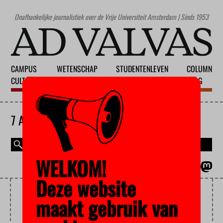
Onafhankelijke journalistiek over de Vrije Universiteit Amsterdam | Sinds 1953
CAMPUS
WETENSCHAP
STUDENTENLEVEN
COLUMN
CULTUUR
ONDERWIJS
MAATSCHAPPIJ
BLOG
7 AUGUSTUS 2026
WELKOM!
MAGAZINE
ENGLISH
Deze website
ZESJESSTUDENT
maakt gebruik van