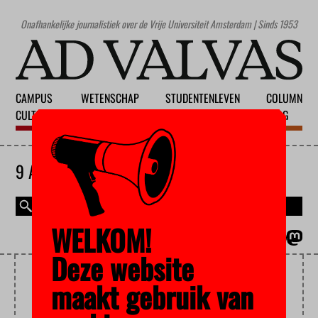
Onafhankelijke journalistiek over de Vrije Universiteit Amsterdam | Sinds 1953
CAMPUS
WETENSCHAP
STUDENTENLEVEN
COLUMN
CULTUUR
ONDERWIJS
MAATSCHAPPIJ
BLOG
9 AUGUSTUS 2026
WELKOM!
MAGAZINE
ENGLISH
Deze website
YOUTUBE
maakt gebruik van