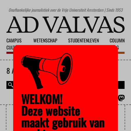
Onafhankelijke journalistiek over de Vrije Universiteit Amsterdam | Sinds 1953
CAMPUS
WETENSCHAP
STUDENTENLEVEN
COLUMN
CULTUUR
ONDERWIJS
MAATSCHAPPIJ
BLOG
8 AUGUSTUS 2026
WELKOM!
MAGAZINE
ENGLISH
Deze website
WORKLOAD
maakt gebruik van