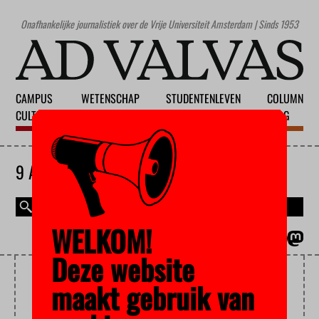
Onafhankelijke journalistiek over de Vrije Universiteit Amsterdam | Sinds 1953
CAMPUS
WETENSCHAP
STUDENTENLEVEN
COLUMN
CULTUUR
ONDERWIJS
MAATSCHAPPIJ
BLOG
9 AUGUSTUS 2026
WELKOM!
MAGAZINE
ENGLISH
Deze website
WOORDVOERDER
maakt gebruik van