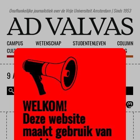
Onafhankelijke journalistiek over de Vrije Universiteit Amsterdam | Sinds 1953
CAMPUS
WETENSCHAP
STUDENTENLEVEN
COLUMN
CULTUUR
ONDERWIJS
MAATSCHAPPIJ
BLOG
9 AUGUSTUS 2026
WELKOM!
MAGAZINE
ENGLISH
Deze website
WOO
maakt gebruik van