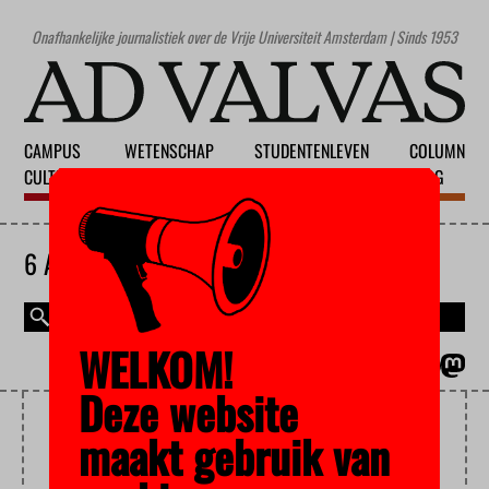
Onafhankelijke journalistiek over de Vrije Universiteit Amsterdam | Sinds 1953
CAMPUS
WETENSCHAP
STUDENTENLEVEN
COLUMN
CULTUUR
ONDERWIJS
MAATSCHAPPIJ
BLOG
6 AUGUSTUS 2026
WELKOM!
MAGAZINE
ENGLISH
Deze website
WOMEN IN SCIENCE
maakt gebruik van