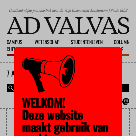
Onafhankelijke journalistiek over de Vrije Universiteit Amsterdam | Sinds 1953
CAMPUS
WETENSCHAP
STUDENTENLEVEN
COLUMN
CULTUUR
ONDERWIJS
MAATSCHAPPIJ
BLOG
7 AUGUSTUS 2026
WELKOM!
MAGAZINE
ENGLISH
Deze website
WO
maakt gebruik van