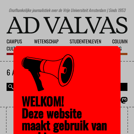
Onafhankelijke journalistiek over de Vrije Universiteit Amsterdam | Sinds 1953
CAMPUS
WETENSCHAP
STUDENTENLEVEN
COLUMN
CULTUUR
ONDERWIJS
MAATSCHAPPIJ
BLOG
6 AUGUSTUS 2026
WELKOM!
MAGAZINE
ENGLISH
Deze website
WK VOETBAL
maakt gebruik van