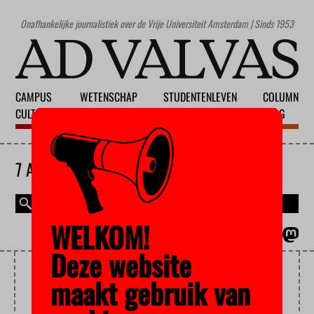
Onafhankelijke journalistiek over de Vrije Universiteit Amsterdam | Sinds 1953
CAMPUS
WETENSCHAP
STUDENTENLEVEN
COLUMN
CULTUUR
ONDERWIJS
MAATSCHAPPIJ
BLOG
7 AUGUSTUS 2026
WELKOM!
MAGAZINE
ENGLISH
Deze website
WIETPAS
maakt gebruik van