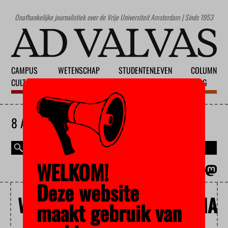
Onafhankelijke journalistiek over de Vrije Universiteit Amsterdam | Sinds 1953
CAMPUS
WETENSCHAP
STUDENTENLEVEN
COLUMN
CULTUUR
ONDERWIJS
MAATSCHAPPIJ
BLOG
8 AUGUSTUS 2026
WELKOM!
MAGAZINE
ENGLISH
Deze website
WETENSCHAPSPROGRAMMA
maakt gebruik van