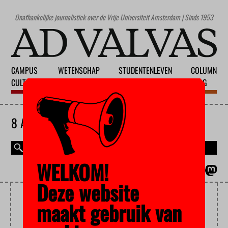
Onafhankelijke journalistiek over de Vrije Universiteit Amsterdam | Sinds 1953
CAMPUS
WETENSCHAP
STUDENTENLEVEN
COLUMN
CULTUUR
ONDERWIJS
MAATSCHAPPIJ
BLOG
8 AUGUSTUS 2026
WELKOM!
MAGAZINE
ENGLISH
Deze website
WETENSCHAPPELIJKE
maakt gebruik van
ARTIKELEN