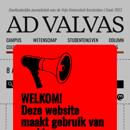
Onafhankelijke journalistiek over de Vrije Universiteit Amsterdam | Sinds 1953
CAMPUS
WETENSCHAP
STUDENTENLEVEN
COLUMN
CULTUUR
ONDERWIJS
MAATSCHAPPIJ
BLOG
8 AUGUSTUS 2026
WELKOM!
MAGAZINE
ENGLISH
Deze website
WERVING
maakt gebruik van