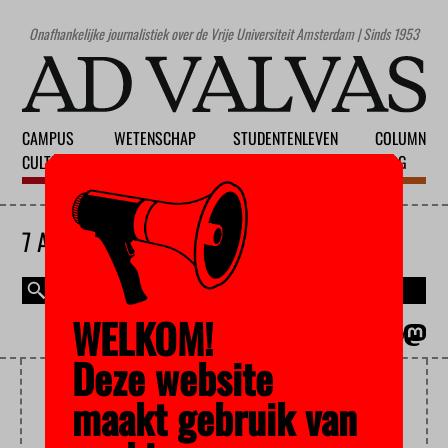
Onafhankelijke journalistiek over de Vrije Universiteit Amsterdam | Sinds 1953
CAMPUS
WETENSCHAP
STUDENTENLEVEN
COLUMN
CULTUUR
ONDERWIJS
MAATSCHAPPIJ
BLOG
7 AUGUSTUS 2026
WELKOM!
MAGAZINE
ENGLISH
Deze website
WERELDBURGERSCHAP
maakt gebruik van