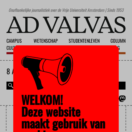
Onafhankelijke journalistiek over de Vrije Universiteit Amsterdam | Sinds 1953
CAMPUS
WETENSCHAP
STUDENTENLEVEN
COLUMN
CULTUUR
ONDERWIJS
MAATSCHAPPIJ
BLOG
8 AUGUSTUS 2026
WELKOM!
MAGAZINE
ENGLISH
Deze website
WAPENS
maakt gebruik van