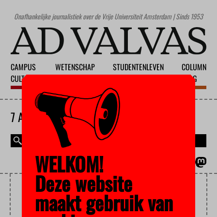
Onafhankelijke journalistiek over de Vrije Universiteit Amsterdam | Sinds 1953
CAMPUS
WETENSCHAP
STUDENTENLEVEN
COLUMN
CULTUUR
ONDERWIJS
MAATSCHAPPIJ
BLOG
7 AUGUSTUS 2026
WELKOM!
MAGAZINE
ENGLISH
Deze website
VUSIONAIR
maakt gebruik van