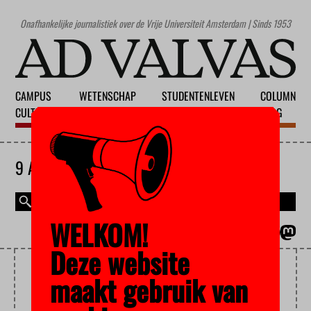
Onafhankelijke journalistiek over de Vrije Universiteit Amsterdam | Sinds 1953
CAMPUS
WETENSCHAP
STUDENTENLEVEN
COLUMN
CULTUUR
ONDERWIJS
MAATSCHAPPIJ
BLOG
9 AUGUSTUS 2026
WELKOM!
MAGAZINE
ENGLISH
Deze website
VROUWENNETWERK
maakt gebruik van