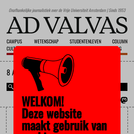
Onafhankelijke journalistiek over de Vrije Universiteit Amsterdam | Sinds 1953
CAMPUS
WETENSCHAP
STUDENTENLEVEN
COLUMN
CULTUUR
ONDERWIJS
MAATSCHAPPIJ
BLOG
8 AUGUSTUS 2026
WELKOM!
MAGAZINE
ENGLISH
Deze website
VREEMDELINGENDETENTIE
maakt gebruik van